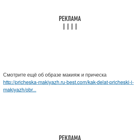
Смотрите ещё об образе макияж и прическа
http://pricheska-makiyazh.ru-best.com/kak-delat-pricheski-i-
makiyazh/obr...