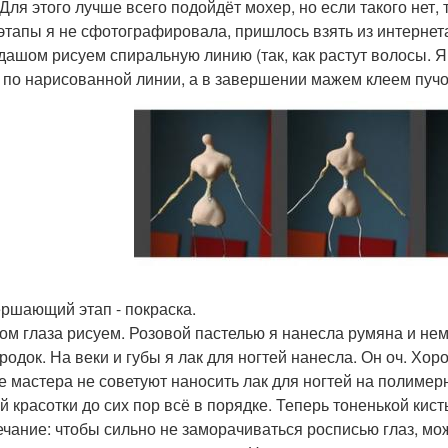
 Для этого лучше всего подойдёт мохер, но если такого нет,
этапы я не сфотографировала, пришлось взять из интернет
дашом рисуем спиральную линию (так, как растут волосы. 
 по нарисованной линии, а в завершении мажем клеем пучок
ершающий этап - покраска.
ом глаза рисуем. Розовой пастелью я нанесла румяна и немн
родок. На веки и губы я лак для ногтей нанесла. Он оч. Хор
е мастера не советуют наносить лак для ногтей на полимерну
ей красотки до сих пор всё в порядке. Теперь тоненькой кис
чание: чтобы сильно не заморачиваться росписью глаз, мо