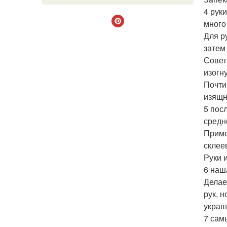
4 рук
много
Для р
затем
Совет
изогну
Почти
изящн
5 пос
средн
Приме
склее
Руки 
6 наш
Делае
рук, 
украш
7 сам