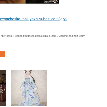
p://pricheska-makiyazh.ru-best.com/igry-
 прическа
,
Подбор причесок и макияжа онлайн
,
Макияж под прическу