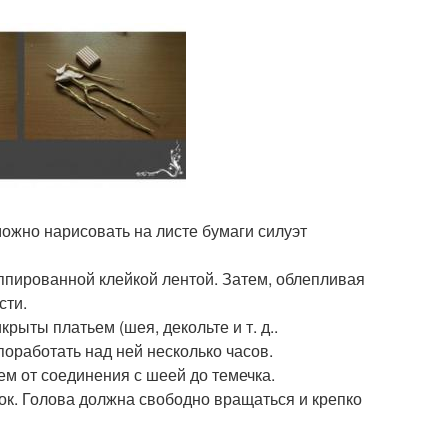
ожно нарисовать на листе бумаги силуэт
ппированной клейкой лентой. Затем, облепливая
сти.
ыты платьем (шея, декольте и т. д..
 поработать над ней несколько часов.
ем от соединения с шеей до темечка.
ок. Голова должна свободно вращаться и крепко