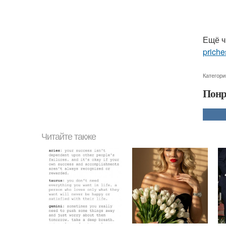
Ещё ч
priche
Категори
Понр
Читайте также