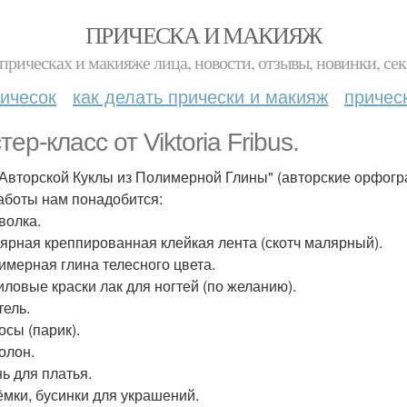
ПРИЧЕСКА И МАКИЯЖ
прическах и макияже лица, новости, отзывы, новинки, сек
ичесок
как делать прически и макияж
причес
ер-класс от Viktoria Fribus.
 Авторской Куклы из Полимерной Глины" (авторские орфогр
аботы нам понадобится:
волка.
лярная креппированная клейкая лента (скотч малярный).
лимерная глина телесного цвета.
риловые краски лак для ногтей (по желанию).
тель.
осы (парик).
олон.
нь для платья.
сёмки, бусинки для украшений.