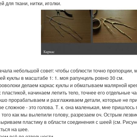
ей для ткани, нитки, иголки.
ачала небольшой совет: чтобы соблюсти точно пропорции, м
ей куклы в масштабе 1: 1. моя рапунцель ровно 30 см.
проволоки делаем каркас куклы и обматываем малярной кре
с пластикой, начинаем лепить тело, точнее его отдельные ча
ошо прорабатываем и разглаживаем детали, которые не прикр
ое сложное - это голова. Т. к. она маленькая, мне пришлось
 того как мы вылепили голову, разрезаем оч. Острым лезви
ыриваем пластику в области соединения с шеей (см. Рисун
ться на шее.
аем всё по отдельности.