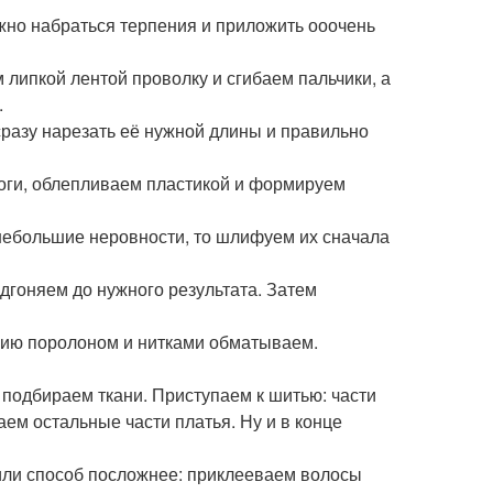
ужно набраться терпения и приложить ооочень
 липкой лентой проволку и сгибаем пальчики, а
.
сразу нарезать её нужной длины и правильно
ноги, облепливаем пластикой и формируем
ь небольшие неровности, то шлифуем их сначала
дгоняем до нужного результата. Затем
алию поролоном и нитками обматываем.
 подбираем ткани. Приступаем к шитью: части
аем остальные части платья. Ну и в конце
 или способ посложнее: приклееваем волосы