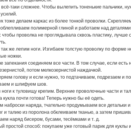
и всё-таки сложнее. Чтобы вылепить тоненькие пальчики, н
 усилий.
ук тоже делаем каркас из более тонкой проволки. Скрепляем
 облепливаем полимерной глиной и работаем над деталями
: чтобы проволка не проглядывала сквозь пластику, лучше 
ть.
 так же лепим ноги. Изгибаем толстую проволку по форме 
ые ножки.
ле запекания соединяем все части. В том случае, если ест
езернистой, потом мелкозернистой наждачкой.
ряем голову и если нужно, то подтачиваем, подрезаем и по
ваем и шлифуем шов.
и ноги к туловищу крепим. Верхние проволочные части и т
а кукла почти готова! Теперь нужно бы её одеть.
м наброски наряда, тчательно продумываем все детальки и
ног и талию из поролона обклеиваем тканью, а затем пришив
аем наряд бисером, бусами, тесёмками и т. д.
ый простой способ: покупаем уже готовый парик для куклы