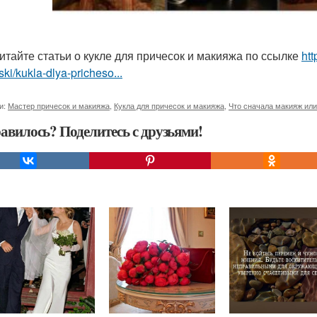
итайте статьи о кукле для причесок и макияжа по ссылке
htt
ski/kukla-dlya-pricheso...
и:
Мастер причесок и макияжа
,
Кукла для причесок и макияжа
,
Что сначала макияж или
авилось? Поделитесь с друзьями!