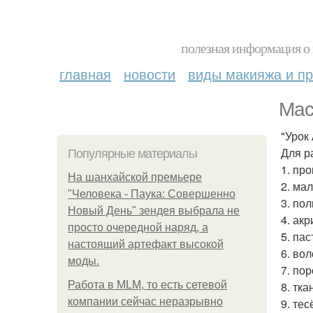
полезная информация о 
главная
новости
виды макияжа и пр
Маст
"Урок
Для р
Популярные материалы
1. про
На шанхайской премьере
2. ма
"Человека - Паука: Совершенно
3. по
Новый День" зендея выбрала не
4. ак
просто очередной наряд, а
5. пас
настоящий артефакт высокой
6. вол
моды.
7. пор
Работа в MLM, то есть сетевой
8. тка
компании сейчас неразрывно
9. те