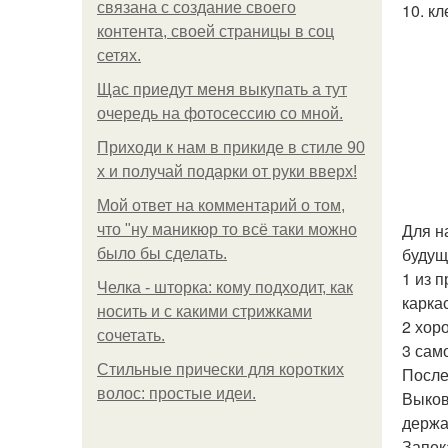
связана с создание своего
10. кл
контента, своей страницы в соц
сетях.
Щас приедут меня выкупать а тут
очередь на фотосессию со мной.
Приходи к нам в прикиде в стиле 90
х и получай подарки от руки вверх!
Мой ответ на комментарий о том,
Для н
что "ну маникюр то всё таки можно
будущ
было бы сделать.
1 из 
Челка - шторка: кому подходит, как
карка
носить и с какими стрижками
2 хор
сочетать.
3 сам
Стильные прически для коротких
После
волос: простые идеи.
Выков
держа
Запек