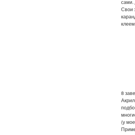
сами.
Свои 
каран
клеем
8 зав
Акрил
подбо
многи
(у мо
Приме