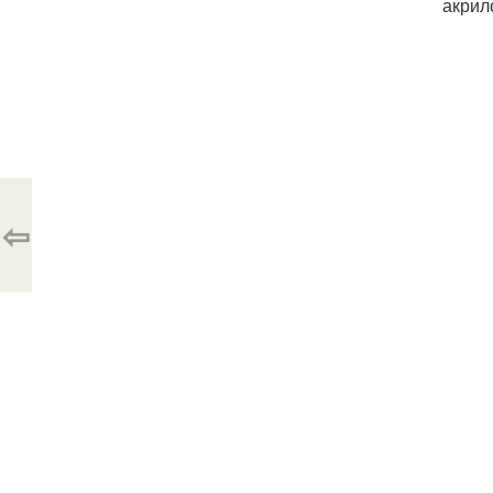
акрил
⇦