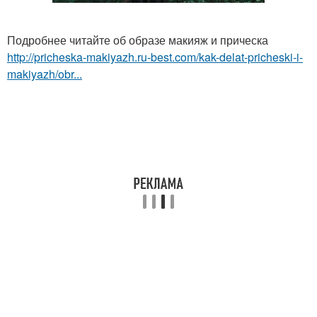
Подробнее читайте об образе макияж и прическа
http://pricheska-makiyazh.ru-best.com/kak-delat-pricheski-i-
makiyazh/obr...