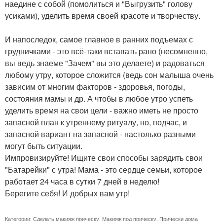
наедине с собой (помолиться и "Выгрузить" голову
усиками), уделить время своей красоте и творчеству.
И напоследок, самое главное в ранних подъемах с
грудничками - это всё-таки вставать рано (несомненно,
вы ведь знаеме "Зачем" вы это делаете) и радоваться
любому утру, которое сложится (ведь сон малыша очень
зависим от многим факторов - здоровья, погоды,
состояния мамы и др. А чтобы в любое утро успеть
уделить время на свои цели - важно иметь не просто
запасной план к утреннему ритуалу, но, подчас, и
запасной вариант на запасной - настолько разными
могут быть ситуации.
Импровизируйте! Ищите свои способы зарядить свои
"Батарейки" с утра! Мама - это сердце семьи, которое
работает 24 часа в сутки 7 дней в неделю!
Берегите себя! И добрых вам утр!
Категории:
Сделать макияж прическу
,
Макияж под прическу
,
Прически дома