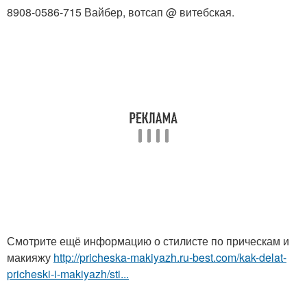
8908-0586-715 Вайбер, вотсап @ витебская.
Смотрите ещё информацию о стилисте по прическам и
макияжу
http://pricheska-makiyazh.ru-best.com/kak-delat-
pricheski-i-makiyazh/sti...