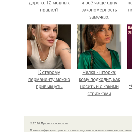
дорого: 12 модных
я всё чаще одну
н
правил?
закономерность
п
замечаю.
К старому
Челка - шторка:
перманенту можно
кому подходит, как
привыкнуть.
носить и с какими
"
стрижками
сочетать.
з
п
н
© 2026 Прическа и макияж
а
Полезная информация о прическах и макияже лица, новости, отзывы, новинки, секреты, техник