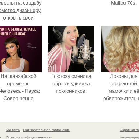
евесты на свадьбу
Malibu 70s.
омогло дизайнеру
открыть свой
бренд.
На шанхайской
Глюкоза сменила
Локоны для
премьере
образ и удивила
эффектной
Человека - Паука:
поклонников.
мамочки и е
Совершенно
обворожительн
Новый День"
дочурки.
ендея выбрала не
росто очередной
аряд, а настоящий
Контакты
Пользовательское соглашение
Обратная св
ртефакт высокой
Политика конфидециальности
а
Копирование раз