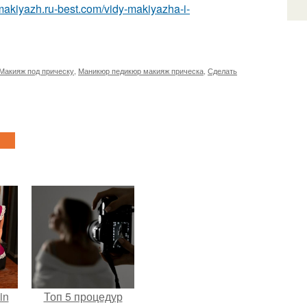
-makiyazh.ru-best.com/vidy-makiyazha-i-
Макияж под прическу
,
Маникюр педикюр макияж прическа
,
Сделать
in
Топ 5 процедур