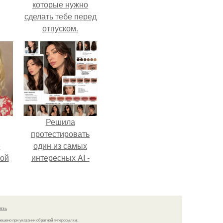
которые нужно
сделать тебе перед
отпуском.
Решила
протестировать
ё
один из самых
ой
интересных AI -
промтов для бьюти
- анализа.
язь
решено при указании обратной гиперссылки.