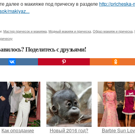
те далее о макияже под прическу в разделе
http://pricheska
sok/makiyaz...
и:
Мастер причесок и макияжа
,
Модный макияж и прическа
,
Образ макияж и прическа
,
прическу
авилось? Поделитесь с друзьями!
Как опоздание
Новый 2016 год?
Barbie Sun Lov