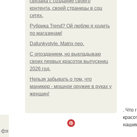
связана с создание своего
контента, своей страницы в соц
сетях.
Рубрика Trend? Ой люблю я ходить
по магазинам!
Dafunkystyle. Matrix neo.
С опозданием, но выкладываю
своих первых красоток выпускниц
2026 год.
Нельзя забывать о том, что
маникюр - мощное оружие в руках у
женщин!
. Что
красо
нашим
⇦