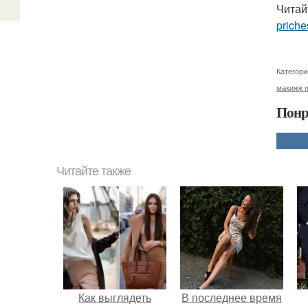
Читай
priche
Категори
макияж 
Понр
Читайте также
Как выглядеть
В последнее время