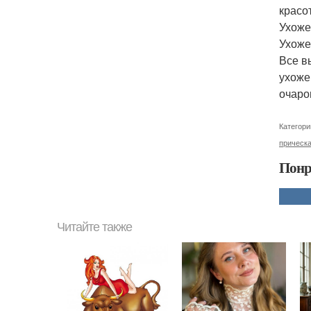
красо
Ухоже
Ухоже
Все в
ухоже
очаро
Категори
прическ
Понр
Читайте также