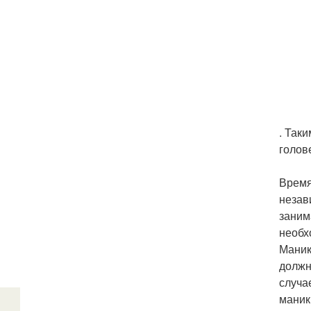
. Так
голов
Время
незав
заним
необх
Маник
должн
случа
маник