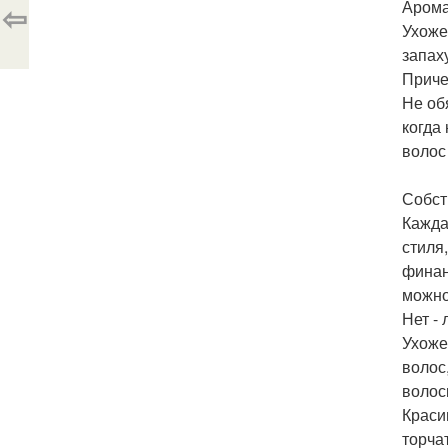
Арома
⇦
Ухоже
запах
Приче
Не об
когда
волос
Собст
Кажда
стиля
финан
можно
Нет -
Ухоже
волос
волоск
Краси
торча