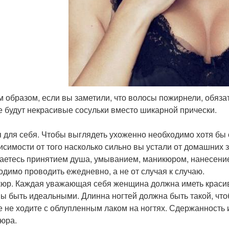
им образом, если вы заметили, что волосы пожирнели, обяза
е будут некрасивые сосульки вместо шикарной прически.
 для себя. Чтобы выглядеть ухоженно необходимо хотя бы о
исимости от того насколько сильно вы устали от домашних 
аетесь принятием душа, умыванием, маникюром, нанесение
одимо проводить ежедневно, а не от случая к случаю.
юр. Каждая уважающая себя женщина должна иметь красив
ы быть идеальными. Длинна ногтей должна быть такой, что
е не ходите с облупленным лаком на ногтях. Сдержанность 
юра.