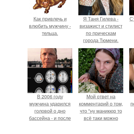
Как привлечь и
Я Таня Гилева -
С
влюбить мужчину -
визажист и стилист
тельца.
по прическам
города Тюмени.
э
В 2006 году
Мой ответ на
мужчина ударился
комментарий о том,
п
головой о дно
что "ну маникюр то
бассейна - и после
всё таки можно
этого его жизнь
было бы сделать.
изменилась самым