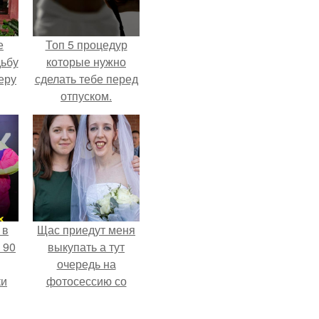
е
Топ 5 процедур
дьбу
которые нужно
еру
сделать тебе перед
отпуском.
 в
Щас приедут меня
 90
выкупать а тут
очередь на
ки
фотосессию со
мной.