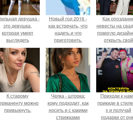
тильная девушка -
Новый год 2016 -
Как опоздани
это девушка,
как встречать, что
невесты на сва
которая умеет
надеть и что
помогло дизайн
выглядеть
приготовить.
открыть свой
привлекательно и
бренд.
легантно в любои
ситуации.
К старому
Челка - шторка:
Приходи к нам
ерманенту можно
кому подходит, как
прикиде в стиле
привыкнуть.
носить и с какими
х и получай
стрижками
подарки от ру
сочетать.
вверх!