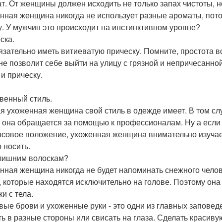
т. От женщины должен исходить не только запах чистоты, но
нная женщина никогда не использует разные ароматы, пото
у. У мужчин это происходит на инстинктивном уровне?
ска.
язательно иметь витиеватую прическу. Помните, простота 
 не позволит себе выйти на улицу с грязной и непричесанно
 и прическу.
венный стиль.
я ухоженная женщина свой стиль в одежде имеет. В том слу
, она обращается за помощью к профессионалам. Ну а если 
совое положение, ухоженная женщина внимательно изучает
 носить.
 лишним волоскам?
нная женщина никогда не будет напоминать снежного чело
, которые находятся исключительно на голове. Поэтому он
и с тела.
вые брови и ухоженные руки - это одни из главных запов
ть в разные стороны или свисать на глаза. Сделать красив