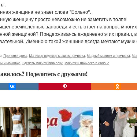
ты.
нная женщина не знает слова "Больно".
нную женщину просто невозможно не заметить в толпе!
ышеперечисленные заповеди и есть ответ на вопрос многих 
нной женщиной? Придерживаясь ежедневно этих правил, вы
вательной. Именно о такой женщине всегда мечтают мужчи
и:
Прически дома
,
Маникюр педикюр макияж прическа
,
Модный макияж и прическа
,
Ма
ам и макияжу
,
Сделать макияж прическу
,
Макияж и прическа в салоне
авилось? Поделитесь с друзьями!