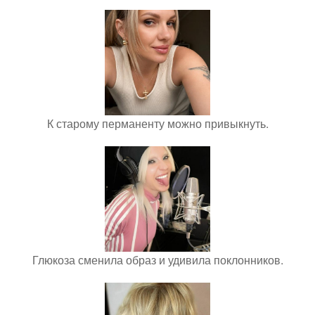
К старому перманенту можно привыкнуть.
Глюкоза сменила образ и удивила поклонников.