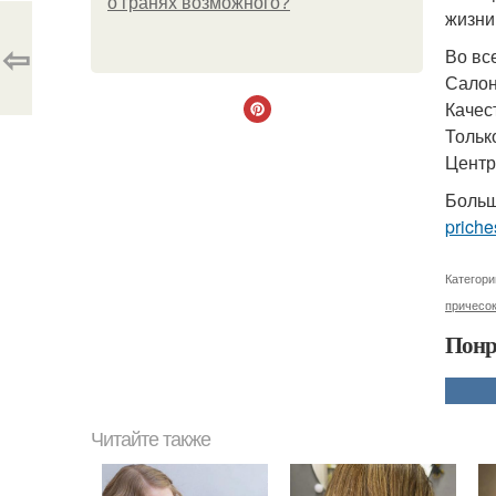
о гранях возможного?
жизни
⇦
Во вс
Салон
Качес
Тольк
Центр
Больш
priche
Категори
причесок
Понр
Читайте также