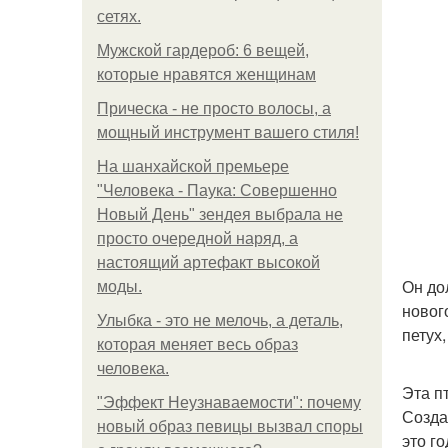
сетях.
Мужской гардероб: 6 вещей,
которые нравятся женщинам
Прическа - не просто волосы, а
мощный инструмент вашего стиля!
На шанхайской премьере
"Человека - Паука: Совершенно
Новый День" зендея выбрала не
просто очередной наряд, а
настоящий артефакт высокой
Он до
моды.
новог
Улыбка - это не мелочь, а деталь,
петух,
которая меняет весь образ
человека.
Эта п
"Эффект Неузнаваемости": почему
Созда
новый образ певицы вызвал споры
это г