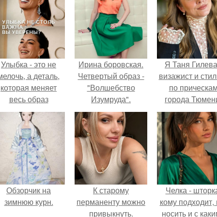
Улыбка - это не
Ирина боровская.
Я Таня Гилева
мелочь, а деталь,
Четвертый образ -
визажист и стил
которая меняет
"Волшебство
по прическа
весь образ
Изумруда".
города Тюмен
человека.
Обзорчик на
К старому
Челка - шторк
зимнюю курн.
перманенту можно
кому подходит, 
привыкнуть.
носить и с как