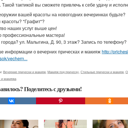
. Такой тактикой вы сможете привлечь к себе удачу и испол
еоружии вашей красоты на новогодних вечеринках будьте?
 красоты? "Графит"?
тво наших услуг выше цен!
о профессиональные мастера!
 города? ул. Малыгина, Д. 90, 3 этаж? Запись по телефону?
е информации о вечерних прическах и макияж
http://prich
sok/vechern...
и:
Вечерние прически и макияж
,
Макияж под прическу
,
Стильные прически и макияж
,
О
 и макияжа
авилось? Поделитесь с друзьями!