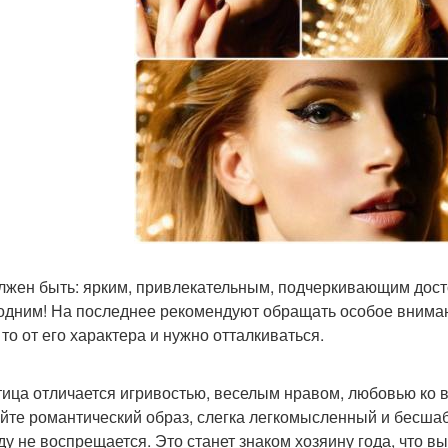
лжен быть: ярким, привлекательным, подчеркивающим дост
одним! На последнее рекомендуют обращать особое внимани
 то от его характера и нужно отталкиваться.
тица отличается игривостью, веселым нравом, любовью ко в
йте романтический образ, слегка легкомысленный и бесша
оду не воспрещается. Это станет знаком хозяину года, что вы