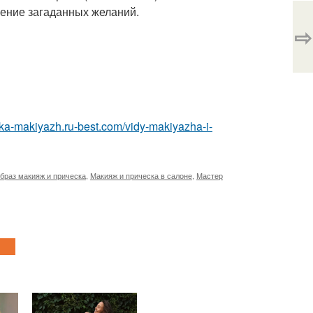
нение загаданных желаний.
⇨
eska-makiyazh.ru-best.com/vidy-makiyazha-i-
браз макияж и прическа
,
Макияж и прическа в салоне
,
Мастер