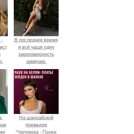
 -
В последнее время
ист
я всё чаще одну
м
закономерность
и.
замечаю.
а:
На шанхайской
как
премьере
ими
"Человека - Паука: