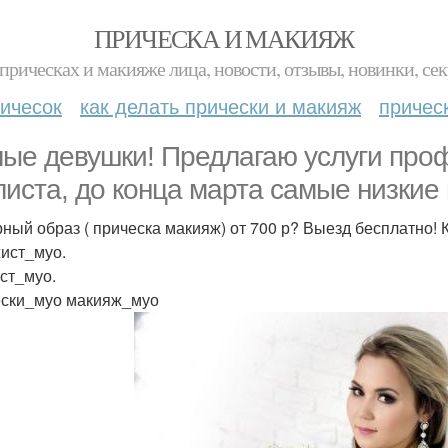
ПРИЧЕСКА И МАКИЯЖ
прическах и макияже лица, новости, отзывы, новинки, сек
ичесок
как делать прически и макияж
причес
ые девушки! Предлагаю услуги про
листа, до конца марта самые низкие
ный образ ( прическа макияж) от 700 р? Выезд бесплатно! 
ист_муо.
ст_муо.
ски_муо макияж_муо