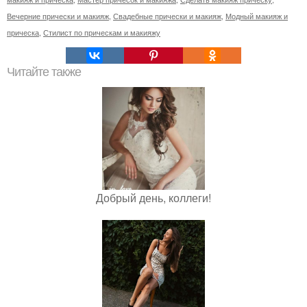
Вечерние прически и макияж
,
Свадебные прически и макияж
,
Модный макияж и
прическа
,
Стилист по прическам и макияжу
Читайте также
Добрый день, коллеги!