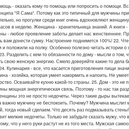
омощь - оказать кому-то помощь или попросить о помощи. В
инципа "Я Сама". Потому как это типичный для мужчины при
тельно, но прогулки среди книг очень вдохновляют женщин
часов в неделю. Женщина - хранительница знаний. А книги -
ны - любое проявление заботы делает нас женственнее. П
ь вам донести сумку. Настроение поднимется 100%! 22. Чте
и и положили на полку. Особенно полезно читать истории о
23. Разделить с кем-то обязанности по дому - мысли о том, 
ть свою женскую энергию. Смело доверяйте какие-то дела 
 24. Кулинария - все, что касается приготовления пищи зна
на - хозяйка, которая умеет накормить и напоить. Не умеете
рство. Осваивайте кухню какой-то страны. 25. Дом - это не 
ны мощная энергетическая связь. Поэтому - то нас так раз
енщины это не просто недочеты. Через такие дыры вытекает
а важно мужчину не беспокоить. Почему? Мужчина мыслит м
й, тогда новый сделаем. Что десять раз подмазывать стены
вит мелкие недочеты. Только не забудьте сказать мужу, что в
тому, что у него руки растут не из того места. Мужская сам