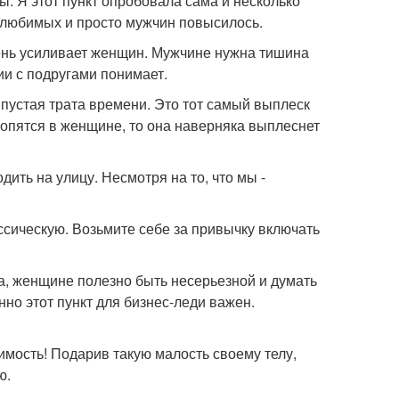
ы. Я этот пункт опробовала сама и несколько
 любимых и просто мужчин повысилось.
ень усиливает женщин. Мужчине нужна тишина
и с подругами понимает.
е пустая трата времени. Это тот самый выплеск
копятся в женщине, то она наверняка выплеснет
дить на улицу. Несмотря на то, что мы -
ссическую. Возьмите себе за привычку включать
а, женщине полезно быть несерьезной и думать
но этот пункт для бизнес-леди важен.
димость! Подарив такую малость своему телу,
ю.