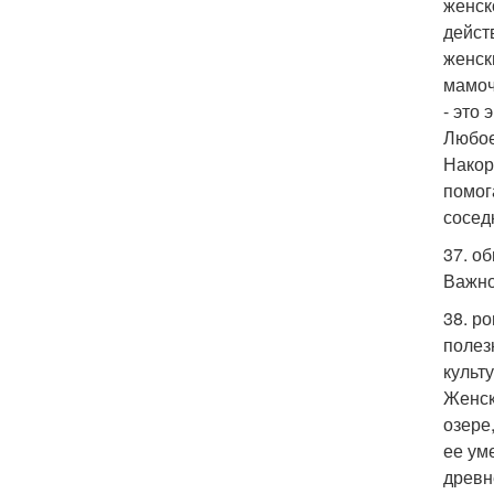
женск
дейст
женск
мамоч
- это
Любое
Накор
помог
сосед
37. о
Важно
38. р
полез
культ
Женск
озере
ее ум
древн