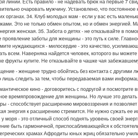
ой линии. Есть правило - не надевать брюк на первые 7 сви
вительно очаровать мужчину. Установлено, что постоянное
их органах. 34. Клуб молодых мам - если у вас есть малень
ками. Это не только обмен опытом, но и обмен энергией. М
 энергия женская. 35. Забота о детях - не отказывайте в по
 проявление заботы для женщины - это путь к силе. Главное
мите нуждающихся - милосердие - это качество, усиливаю
ать всем. Наверняка найдется человек, которого вы можете
ке фрукты купите. Не отказывайте в чашке чая забежавшему
бщение - женщине трудно обойтись без контакта с другими 
 лишь следить за тем, чтобы передаваемая вами информац
омантическое кино - договоритесь с подругой и посмотрите
ное времяпровождение для женщины. Но лучше это делать 
уры - способствует расширению мировоззрения и позволяет
ая энергия к расширению стремится. Не нужно сужать ее иск
, у моря - это отличный способ поднять уровень своей энер
ение быть гармоничной, приспосабливающейся к обстоятель
егреческих храмах Афродиты юных жриц обязательно учили 