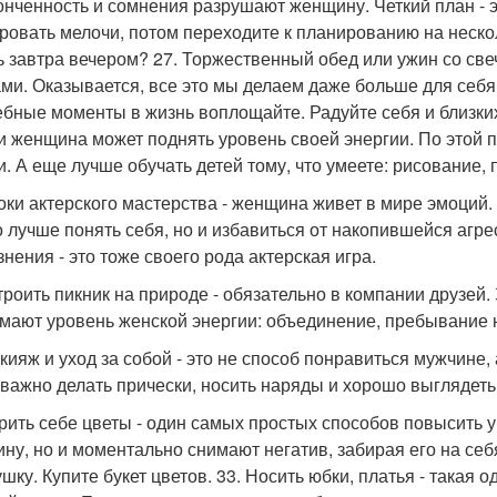
онченность и сомнения разрушают женщину. Четкий план - э
ровать мелочи, потом переходите к планированию на нескол
ь завтра вечером? 27. Торжественный обед или ужин со св
ми. Оказывается, все это мы делаем даже больше для себя,
бные моменты в жизнь воплощайте. Радуйте себя и близких.
и женщина может поднять уровень своей энергии. По этой пр
и. А еще лучше обучать детей тому, что умеете: рисование, 
роки актерского мастерства - женщина живет в мире эмоций
о лучше понять себя, но и избавиться от накопившейся агр
знения - это тоже своего рода актерская игра.
строить пикник на природе - обязательно в компании друзей
мают уровень женской энергии: объединение, пребывание 
акияж и уход за собой - это не способ понравиться мужчине,
 важно делать прически, носить наряды и хорошо выглядеть
арить себе цветы - один самых простых способов повысить 
ну, но и моментально снимают негатив, забирая его на себя
ушку. Купите букет цветов. 33. Носить юбки, платья - такая