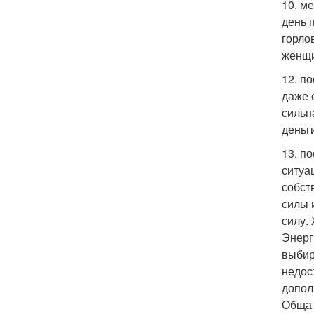
10. м
день 
горло
женщи
12. п
даже 
сильн
деньги
13. п
ситуа
собст
силы 
силу.
Энерг
выбир
недос
допол
Общат