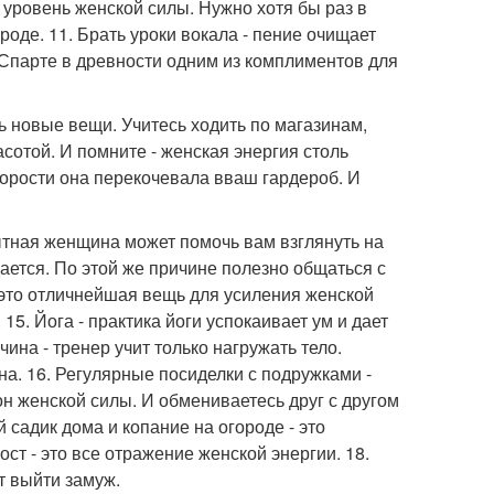
 уровень женской силы. Нужно хотя бы раз в
оде. 11. Брать уроки вокала - пение очищает
В Спарте в древности одним из комплиментов для
ь новые вещи. Учитесь ходить по магазинам,
сотой. И помните - женская энергия столь
скорости она перекочевала вваш гардероб. И
ытная женщина может помочь вам взглянуть на
ается. По этой же причине полезно общаться с
 это отличнейшая вещь для усиления женской
5. Йога - практика йоги успокаивает ум и дает
на - тренер учит только нагружать тело.
на. 16. Регулярные посиделки с подружками -
н женской силы. И обмениваетесь друг с другом
 садик дома и копание на огороде - это
ст - это все отражение женской энергии. 18.
т выйти замуж.