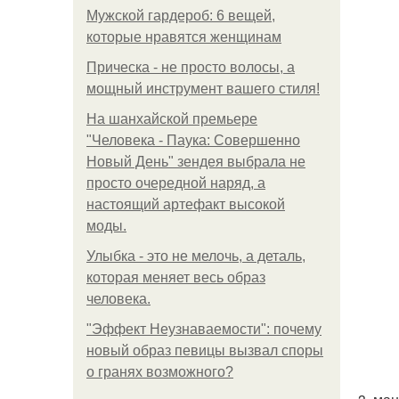
Мужской гардероб: 6 вещей,
которые нравятся женщинам
Прическа - не просто волосы, а
мощный инструмент вашего стиля!
На шанхайской премьере
"Человека - Паука: Совершенно
Новый День" зендея выбрала не
просто очередной наряд, а
настоящий артефакт высокой
моды.
Улыбка - это не мелочь, а деталь,
которая меняет весь образ
человека.
"Эффект Неузнаваемости": почему
новый образ певицы вызвал споры
о гранях возможного?