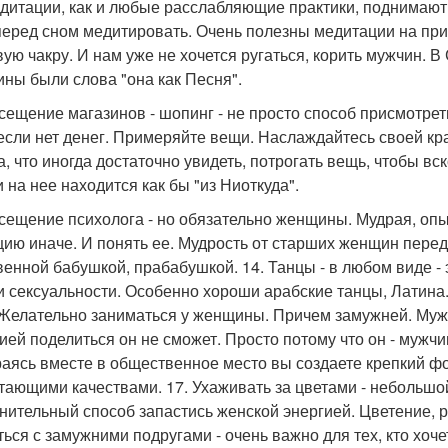
едитации, как и любые расслабляющие практики, поднимают
перед сном медитировать. Очень полезны медитации на прир
вую чакру. И нам уже не хочется ругаться, корить мужчин. 
ны были слова "она как Песня".
осещение магазинов - шопинг - не просто способ присмотрет
если нет денег. Примеряйте вещи. Наслаждайтесь своей кра
а, что иногда достаточно увидеть, потрогать вещь, чтобы в
 на нее находится как бы "из Ниоткуда".
осещение психолога - но обязательно женщины. Мудрая, оп
цию иначе. И понять ее. Мудрость от старших женщин перед
венной бабушкой, прабабушкой. 14. Танцы - в любом виде -
и сексуальности. Особенно хороши арабские танцы, Латина. 1
 Желательно заниматься у женщины. Причем замужней. Мужчи
ией поделиться он не сможет. Просто потому что он - мужчи
аясь вместе в общественное место вы создаете крепкий фо
тающими качествами. 17. Ухаживать за цветами - небольшой
нительный способ запастись женской энергией. Цветение, ро
ься с замужними подругами - очень важно для тех, кто хоче