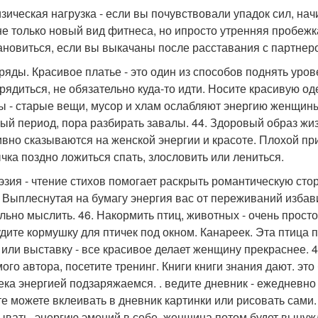
изическая нагрузка - если вы почувствовали упадок сил, на
не только новый вид фитнеса, но ипросто утренняя пробеж
ановиться, если вы выкачаны после расставания с партнер
аряды. Красивое платье - это один из способов поднять уров
рядиться, не обязательно куда-то идти. Носите красивую о
ы - старые вещи, мусор и хлам ослабляют энергию женщины
ый период, пора разбирать завалы. 44. Здоровый образ жизн
ивно сказываются на женской энергии и красоте. Плохой при
чка поздно ложиться спать, злословить или лениться.
оэзия - чтение стихов помогает раскрыть романтическую стор
. Выплеснутая на бумагу энергия вас от переживаний избави
льно мыслить. 46. Накормить птиц, животных - очень просто
дите кормушку для птичек под окном. Канареек. Эта птица 
 или выставку - все красивое делает женщину прекраснее. 4
ого автора, посетите тренинг. Книги книги знания дают. это
ека энергией подзаряжаемся. . ведите дневник - ежедневно
е можете вклеивать в дневник картинки или рисовать сами.
ывать. энергию эмоций в себе, женщина потом будет вынужд