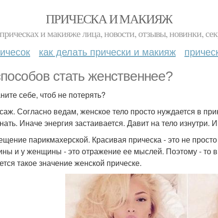
ПРИЧЕСКА И МАКИЯЖ
прическах и макияже лица, новости, отзывы, новинки, сек
ичесок
как делать прически и макияж
причес
способов стать женственнее?
ните себе, чтоб не потерять?
ссаж. Согласно ведам, женское тело просто нуждается в пр
нать. Иначе энергия застаивается. Давит на тело изнутри. 
сещение парикмахерской. Красивая прическа - это не прост
ны и у женщины - это отражение ее мыслей. Поэтому - то в
ется такое значение женской прическе.