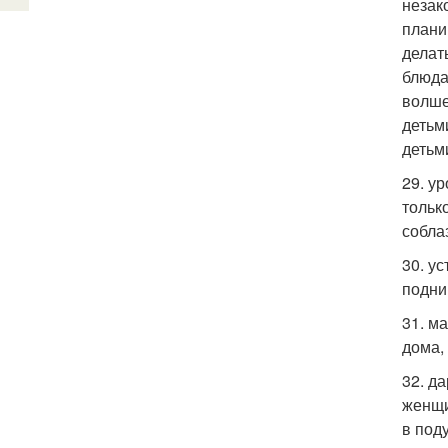
незак
плани
делат
блюда
волше
детьм
детьм
29. у
тольк
собла
30. у
подни
31. м
дома,
32. д
женщи
в под