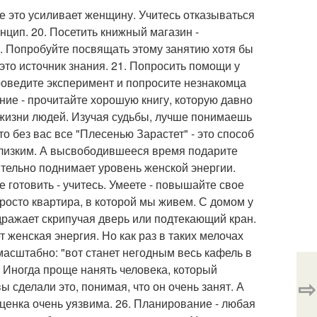
се это усиливает женщину. Учитесь отказываться
нцип. 20. Посетить книжный магазин -
у. Попробуйте посвящать этому занятию хотя бы
 это источник знания. 21. Попросить помощи у
роведите эксперимент и попросите незнакомца
ние - прочитайте хорошую книгу, которую давно
 жизни людей. Изучая судьбы, лучше понимаешь
что без вас все "Плесенью Зарастет" - это способ
близким. А высвободившееся время подарите
чительно поднимает уровень женской энергии.
 готовить - учитесь. Умеете - повышайте свое
просто квартира, в которой мы живем. С домом у
дражает скрипучая дверь или подтекающий кран.
 женская энергия. Но как раз в таких мелочах
асштабно: "вот станет негодным весь кафель в
! Иногда проще нанять человека, который
⇨
ы сделали это, понимая, что он очень занят. А
ооценка очень уязвима. 26. Планирование - любая