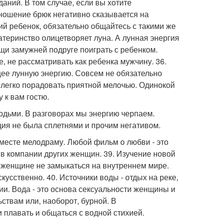
даний. В том случае, если вы хотите
 ношение брюк негативно сказывается на
кий ребенок, обязательно общайтесь с такими же
атеринство олицетворяет луна. А лунная энергия
мощи замужней подруге поиграть с ребенком.
, не рассматривать как ребенка мужчину. 36.
щее лунную энергию. Совсем не обязательно
 легко порадовать приятной мелочью. Одинокой
 к вам гостю.
людьми. В разговорах мы энергию черпаем.
ия не была сплетнями и прочим негативом.
 вместе мелодраму. Любой фильм о любви - это
в компании других женщин. 39. Изучение новой
 женщине не замыкаться на внутреннем мире.
усственно. 40. Источники воды - отдых на реке,
гии. Вода - это основа сексуальности женщины и
ствам или, наоборот, бурной. В
плавать и общаться с водной стихией.