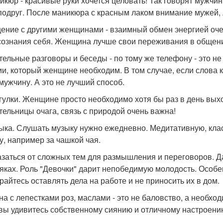
никюр - красивые руки хочется целовать! Так говорят мужчин
подруг. После маникюра с красным лаком внимание мужей,
щение с другими женщинами - взаимный обмен энергией оч
сознания себя. Женщина лучше свои переживания в общени
ительные разговоры и беседы - по тому же телефону - это н
ии, который женщине необходим. В том случае, если слова 
 мужчину. А это не лучший способ.
огулки. Женщине просто необходимо хотя бы раз в день выхо
тельницы очага, связь с природой очень важна!
зыка. Слушать музыку нужно ежедневно. Медитативную, кла
у, например за чашкой чая.
казаться от сложных тем для размышления и переговоров. Д
тяках. Роль "Девочки" дарит непобедимую молодость. Особен
райтесь оставлять дела на работе и не приносить их в дом.
нна с лепестками роз, маслами - это не баловство, а необхо
 вы удивитесь собственному сиянию и отличному настроени