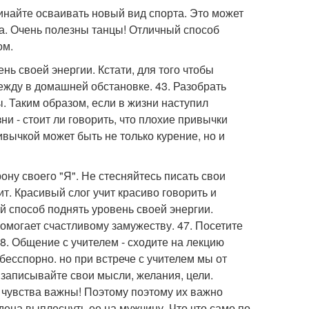
чинайте осваивать новый вид спорта. Это может
ка. Очень полезны танцы! Отличный способ
ом.
ень своей энергии. Кстати, для того чтобы
дежду в домашней обстановке. 43. Разобрать
. Таким образом, если в жизни наступил
и - стоит ли говорить, что плохие привычки
вычкой может быть не только курение, но и
ону своего "Я". Не стесняйтесь писать свои
т. Красивый слог учит красиво говорить и
й способ поднять уровень своей энергии.
помогает счастливому замужеству. 47. Посетите
8. Общение с учителем - сходите на лекцию
 бесспорно. но при встрече с учителем мы от
 записывайте свои мысли, желания, цели.
 чувства важны! Поэтому поэтому их важно
ена выплеснуть ее на мужчину. Что что само по