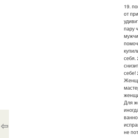
19. п
от пр
удиви
пару 
мужчи
помоч
купил
себя. 
снизи
себе!
Женщи
масте
женщи
Для ж
иногд
ванно
⇦
испра
не по