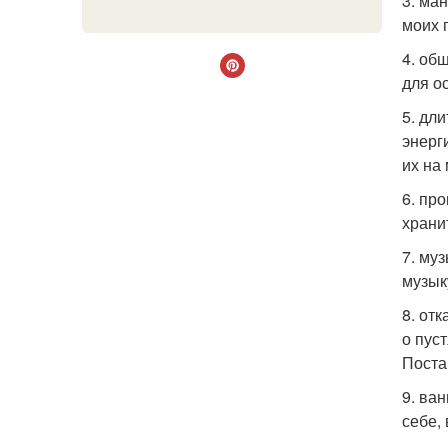
3. ма
моих 
4. об
для о
5. дл
энерг
их на
6. пр
храни
7. му
музык
8. от
о пус
Поста
9. ва
себе,