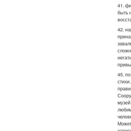
41. ф
быть 
восст
42. н
прина
завал
сложн
негат
привы
45. п
стихи
прави
Соору
музей
любим
челов
Может
запис