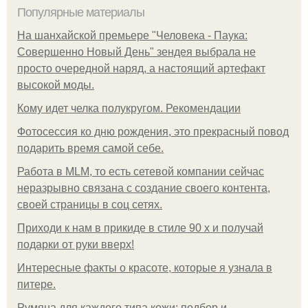
Популярные материалы
На шанхайской премьере "Человека - Паука:
Совершенно Новый День" зендея выбрала не
просто очередной наряд, а настоящий артефакт
высокой моды.
Кому идет челка полукругом. Рекомендации
Фотосессия ко дню рождения, это прекрасный повод
подарить время самой себе.
Работа в MLM, то есть сетевой компании сейчас
неразрывно связана с создание своего контента,
своей страницы в соц сетях.
Приходи к нам в прикиде в стиле 90 х и получай
подарки от руки вверх!
Интересные факты о красоте, которые я узнала в
питере.
Румяна для каждого типа кожи: подбор и