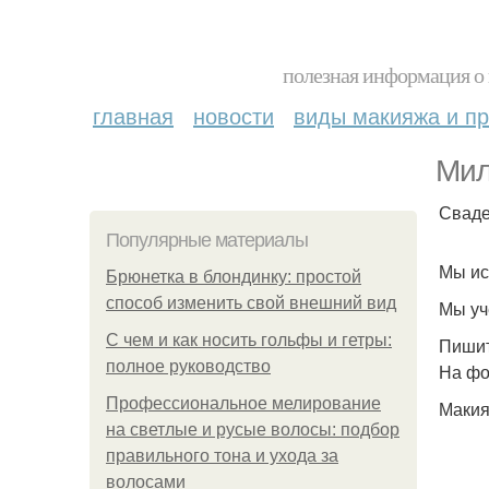
полезная информация о 
главная
новости
виды макияжа и пр
Мил
Сваде
Популярные материалы
Мы ис
Брюнетка в блондинку: простой
способ изменить свой внешний вид
Мы уч
С чем и как носить гольфы и гетры:
Пишит
полное руководство
На фо
Профессиональное мелирование
Маки
на светлые и русые волосы: подбор
правильного тона и ухода за
волосами