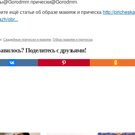
ны@Gorodmm прически@Gorodmm.
ите ещё статьи об образе макияж и прическа
http://prichesk
zh/obr...
и:
Свадебные прически и макияж
,
Образ макияж и прическа
авилось? Поделитесь с друзьями!