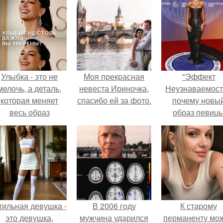
Улыбка - это не
Моя прекрасная
"Эффект
мелочь, а деталь,
невеста Ириночка,
Неузнаваемост
которая меняет
спасибо ей за фото.
почему новы
весь образ
образ певиц
человека.
вызвал споры
гранях
возможного?
тильная девушка -
В 2006 году
К старому
это девушка,
мужчина ударился
перманенту мо