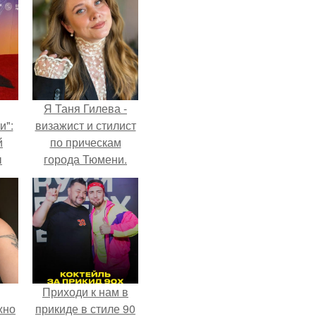
Я Таня Гилева -
и":
визажист и стилист
й
по прическам
ы
города Тюмени.
 о
Приходи к нам в
жно
прикиде в стиле 90