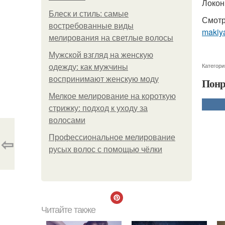
Локо
Блеск и стиль: самые
Смотр
востребованные виды
makiya
мелирования на светлые волосы
Мужской взгляд на женскую
Категори
одежду: как мужчины
воспринимают женскую моду
Понр
Мелкое мелирование на короткую
стрижку: подход к уходу за
волосами
⇦
Профессиональное мелирование
русых волос с помощью чёлки
Читайте также