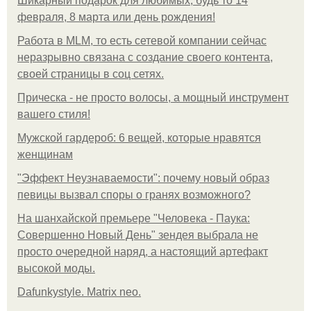
Шикарный подарок для любимых, будь то 14
февраля, 8 марта или день рождения!
Работа в MLM, то есть сетевой компании сейчас
неразрывно связана с создание своего контента,
своей страницы в соц сетях.
Прическа - не просто волосы, а мощный инструмент
вашего стиля!
Мужской гардероб: 6 вещей, которые нравятся
женщинам
"Эффект Неузнаваемости": почему новый образ
певицы вызвал споры о гранях возможного?
На шанхайской премьере "Человека - Паука:
Совершенно Новый День" зендея выбрала не
просто очередной наряд, а настоящий артефакт
высокой моды.
Dafunkystyle. Matrix neo.