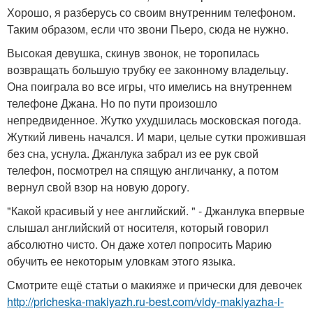
Хорошо, я разберусь со своим внутренним телефоном.
Таким образом, если что звони Пьеро, сюда не нужно.
Высокая девушка, скинув звонок, не торопилась
возвращать большую трубку ее законному владельцу.
Она поиграла во все игры, что имелись на внутреннем
телефоне Джана. Но по пути произошло
непредвиденное. Жутко ухудшилась московская погода.
Жуткий ливень начался. И мари, целые сутки прожившая
без сна, уснула. Джанлука забрал из ее рук свой
телефон, посмотрел на спящую англичанку, а потом
вернул свой взор на новую дорогу.
"Какой красивый у нее английский. " - Джанлука впервые
слышал английский от носителя, который говорил
абсолютно чисто. Он даже хотел попросить Марию
обучить ее некоторым уловкам этого языка.
Смотрите ещё статьи о макияже и прически для девочек
http://pricheska-makiyazh.ru-best.com/vidy-makiyazha-i-