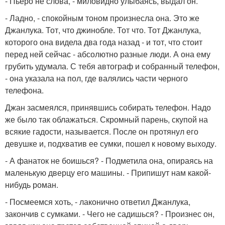
- Пьеро не слова, - миловидно улыбаясь, выдал он.
- Ладно, - спокойным тоном произнесла она. Это же
Джанлука. Тот, что джинобле. Тот что. Тот Джанлука,
которого она видела два года назад - и тот, что стоит
перед ней сейчас - абсолютно разные люди. А она ему
грубить удумала. С тебя автограф и собранный телефон,
- она указала на пол, где валялись части черного
телефона.
Джан засмеялся, принявшись собирать телефон. Надо
же было так облажаться. Скромный парень, скупой на
всякие гадости, называется. После он протянул его
девушке и, подхватив ее сумки, пошел к новому выходу.
- А фанаток не боишься? - Подметила она, опираясь на
маленькую дверцу его машины. - Припишут нам какой-
нибудь роман.
- Посмеемся хоть, - лаконично ответил Джанлука,
закончив с сумками. - Чего не садишься? - Произнес он,