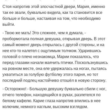
Стоя напротив этой злосчастной двери, Мария, именно
так ее звали, буквально видела, как та становится все
больше и больше, настаивая на том, что необходимо
выйти.
- Твою же мать! Это сложнее, чем я думала, -
пробормотала полная девушка, открывая дверь. В этот
самый момент дверь открылась с другой стороны, и на
нее кто-то налетел с ощутимым толчком. Ударившись
головой о плечо незнакомца, Марии показалось, что
перед глазами начали маячить птички. Поскользнувшись
на ровном месте, она еле удержалась на ногах, пытаясь
ухватиться за голубую футболку этого парня, но тот
последний подлец настойчиво отошёл в новую сторону.
- Осторожно! - Большую девушку буквально сбили с ног,
отчего телефон, находящийся в руках, разлетелся по
белому кафелю. Карие глаза напротив впились в нее
колючим, немного наглым, высоким взглядом.