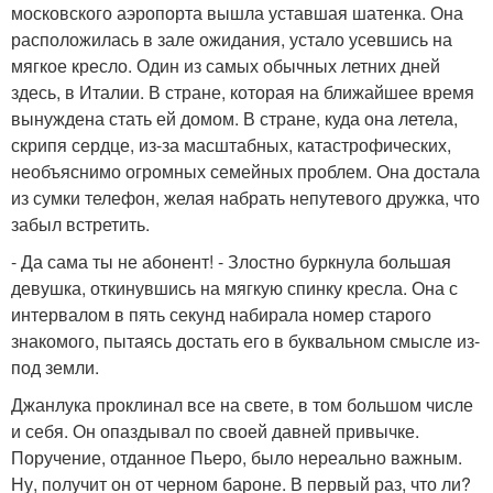
московского аэропорта вышла уставшая шатенка. Она
расположилась в зале ожидания, устало усевшись на
мягкое кресло. Один из самых обычных летних дней
здесь, в Италии. В стране, которая на ближайшее время
вынуждена стать ей домом. В стране, куда она летела,
скрипя сердце, из-за масштабных, катастрофических,
необъяснимо огромных семейных проблем. Она достала
из сумки телефон, желая набрать непутевого дружка, что
забыл встретить.
- Да сама ты не абонент! - Злостно буркнула большая
девушка, откинувшись на мягкую спинку кресла. Она с
интервалом в пять секунд набирала номер старого
знакомого, пытаясь достать его в буквальном смысле из-
под земли.
Джанлука проклинал все на свете, в том большом числе
и себя. Он опаздывал по своей давней привычке.
Поручение, отданное Пьеро, было нереально важным.
Ну, получит он от черном бароне. В первый раз, что ли?