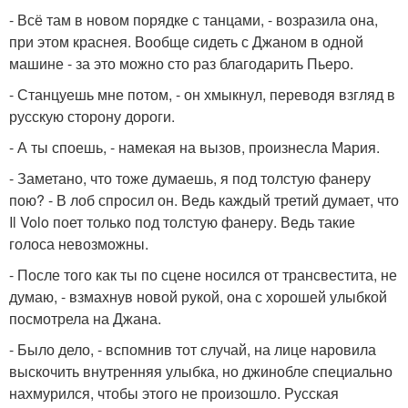
- Всё там в новом порядке с танцами, - возразила она,
при этом краснея. Вообще сидеть с Джаном в одной
машине - за это можно сто раз благодарить Пьеро.
- Станцуешь мне потом, - он хмыкнул, переводя взгляд в
русскую сторону дороги.
- А ты споешь, - намекая на вызов, произнесла Мария.
- Заметано, что тоже думаешь, я под толстую фанеру
пою? - В лоб спросил он. Ведь каждый третий думает, что
Il Volo поет только под толстую фанеру. Ведь такие
голоса невозможны.
- После того как ты по сцене носился от трансвестита, не
думаю, - взмахнув новой рукой, она с хорошей улыбкой
посмотрела на Джана.
- Было дело, - вспомнив тот случай, на лице наровила
выскочить внутренняя улыбка, но джинобле специально
нахмурился, чтобы этого не произошло. Русская