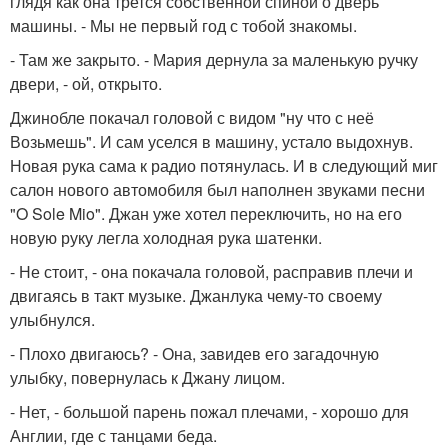
глядя как она трется собственной спиной о дверь
машины. - Мы не первый год с тобой знакомы.
- Там же закрыто. - Мария дернула за маленькую ручку
двери, - ой, открыто.
Джинобле покачал головой с видом "ну что с неё
Возьмешь". И сам уселся в машину, устало выдохнув.
Новая рука сама к радио потянулась. И в следующий миг
салон нового автомобиля был наполнен звуками песни
"O Sole Mio". Джан уже хотел переключить, но на его
новую руку легла холодная рука шатенки.
- Не стоит, - она покачала головой, расправив плечи и
двигаясь в такт музыке. Джанлука чему-то своему
улыбнулся.
- Плохо двигаюсь? - Она, завидев его загадочную
улыбку, повернулась к Джану лицом.
- Нет, - большой парень пожал плечами, - хорошо для
Англии, где с танцами беда.