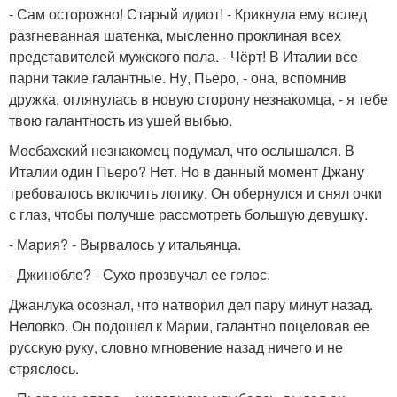
- Сам осторожно! Старый идиот! - Крикнула ему вслед
разгневанная шатенка, мысленно проклиная всех
представителей мужского пола. - Чёрт! В Италии все
парни такие галантные. Ну, Пьеро, - она, вспомнив
дружка, оглянулась в новую сторону незнакомца, - я тебе
твою галантность из ушей выбью.
Мосбахский незнакомец подумал, что ослышался. В
Италии один Пьеро? Нет. Но в данный момент Джану
требовалось включить логику. Он обернулся и снял очки
с глаз, чтобы получше рассмотреть большую девушку.
- Мария? - Вырвалось у итальянца.
- Джинобле? - Сухо прозвучал ее голос.
Джанлука осознал, что натворил дел пару минут назад.
Неловко. Он подошел к Марии, галантно поцеловав ее
русскую руку, словно мгновение назад ничего и не
стряслось.