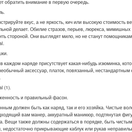
ет обратить внимание в первую очередь.
ль.
стрируйте вкус, а не яркость, кич или высокую стоимость в
льной делает. Обилие стразов, перьев, люрекса, мимишных 
ить стороной. Они выглядят мило, но не станут помощникам
al.
шки.
 в каждом наряде присутствует какая-нибудь изюминка, кот
необычный аксессуар, платок, повязанный, нестандартным
.
l (1).
оженность и правильный фасон.
нным должен быть как наряд, так и его хозяйка. Чистые во
дходящий вам манер, аккуратный маникюр, подтянутая фиг
а. Вещи также должны содержаться в порядке, быть чистым
, недостаточно прикрывающие каблук или рукав неправильн