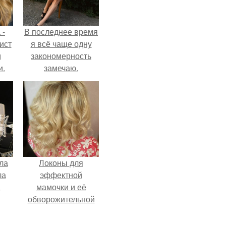
 -
В последнее время
ист
я всё чаще одну
м
закономерность
и.
замечаю.
ла
Локоны для
ла
эффектной
.
мамочки и её
обворожительной
дочурки.