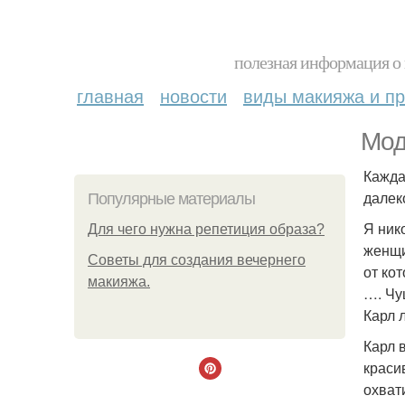
полезная информация о 
главная
новости
виды макияжа и пр
Мод
Кажда
далек
Популярные материалы
Я ник
Для чего нужна репетиция образа?
женщи
Советы для создания вечернего
от ко
макияжа.
…. Чу
Карл 
Карл 
краси
охват