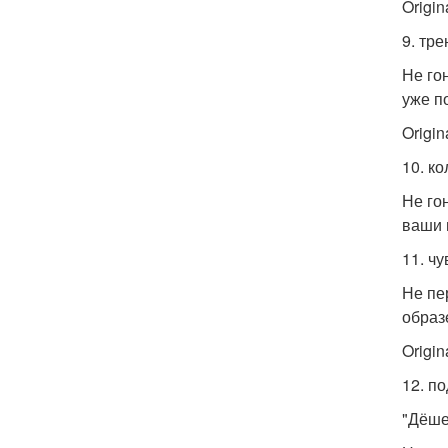
Origina
9. тре
Не го
уже п
Origina
10. ко
Не го
ваши 
11. ч
Не пе
образ
Origina
12. по
"Дёше