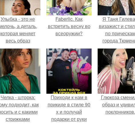
Улыбка - это не
Faberlic. Как
Я Таня Гилева
мелочь, а деталь,
встретить весну во
визажист и стил
которая меняет
всеоружии?
по прическа
весь образ
города Тюмен
человека.
Челка - шторка:
Приходи к нам в
Глюкоза смени
ому подходит, как
прикиде в стиле 90
образ и удиви
носить и с какими
х и получай
поклонников
стрижками
подарки от руки
сочетать.
вверх!