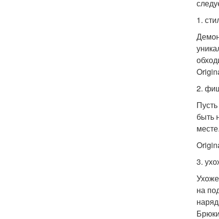
следу
1. сти
Демон
уника
обход
Origin
2. фи
Пусть
быть 
месте
Origina
3. ух
Ухоже
на по
наряд
Брюки