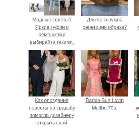
Модные советы?
Для чего нужна
Яркие туфли с
репетиция образа?
ремешками
выбирайте такими,
чтобы щиколотка
была открытой.
Как опоздание
Barbie Sun Lovin
невесты на свадьбу
Malibu 70s.
к
помогло дизайнеру
открыть свой
бренд.