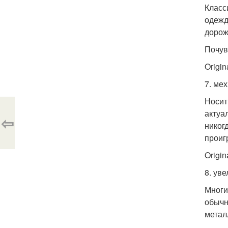
Класс
одежд
дорож
Почув
Origina
7. мех
Носит
актуа
⇦
никог
проиг
Origina
8. ув
Многи
обычн
метал