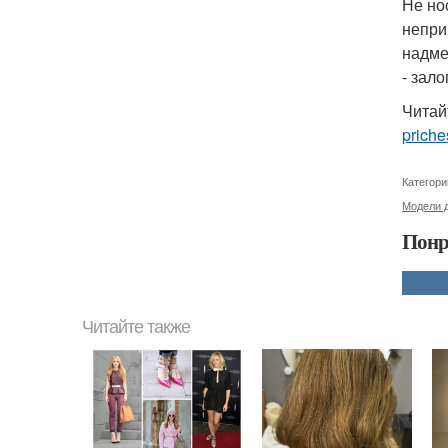
Не но
непри
надме
- зало
Читай
priche
Категори
Модели д
Понр
Читайте также