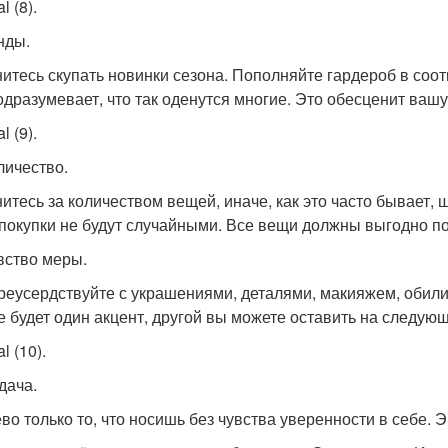
l (8).
нды.
нитесь скупать новинки сезона. Пополняйте гардероб в соот
одразумевает, что так оденутся многие. Это обесценит ваш
l (9).
личество.
нитесь за количеством вещей, иначе, как это часто бывает, 
покупки не будут случайными. Все вещи должны выгодно по
увство меры.
реусердствуйте с украшениями, деталями, макияжем, обилие
е будет один акцент, другой вы можете оставить на следующ
l (10).
дача.
во только то, что носишь без чувства уверенности в себе. 