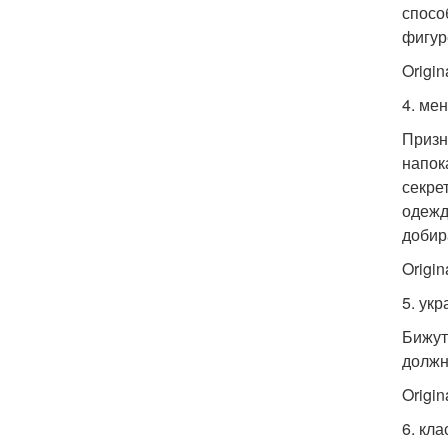
спосо
фигур
Origina
4. ме
Призн
напок
секре
одежд
добир
Origina
5. ук
Бижут
должн
Origina
6. кла