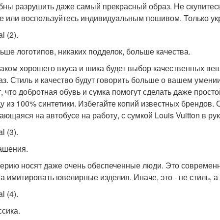
бны разрушить даже самый прекрасный образ. Не скупитесь
е или воспользуйтесь индивидуальным пошивом. Только у
l (2).
ньше логотипов, никаких подделок, больше качества.
аком хорошего вкуса и шика будет выбор качественных ве
аз. Стиль и качество будут говорить больше о вашем умени
т, что добротная обувь и сумка помогут сделать даже прост
у из 100% синтетики. Избегайте копий известных брендов. 
ающаяся на автобусе на работу, с сумкой Louis Vuitton в рук
l (3).
рашения.
ерию носят даже очень обеспеченные люди. Это современно
а имитировать ювелирные изделия. Иначе, это - не стиль, а
l (4).
ссика.