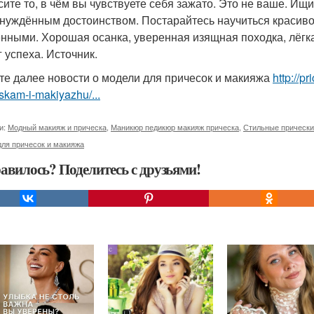
сите то, в чём вы чувствуете себя зажато. Это не ваше. Ищи
нуждённым достоинством. Постарайтесь научиться красиво 
нными. Хорошая осанка, уверенная изящная походка, лёгк
г успеха. Источник.
те далее новости о модели для причесок и макияжа
http://p
skam-i-makiyazhu/...
и:
Модный макияж и прическа
,
Маникюр педикюр макияж прическа
,
Стильные прически
ля причесок и макияжа
авилось? Поделитесь с друзьями!