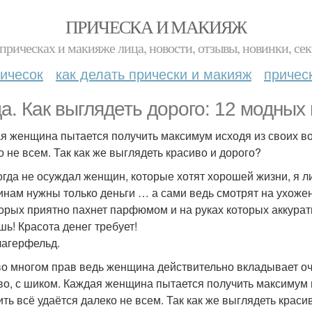
ПРИЧЕСКА И МАКИЯЖ
прическах и макияже лица, новости, отзывы, новинки, сек
ичесок
как делать прически и макияж
причес
а. Как выглядеть дорого: 12 модных
я женщина пытается получить максимум исходя из своих во
о не всем. Так как же выглядеть красиво и дорого?
огда не осуждал женщин, которые хотят хорошей жизни, я л
нам нужны только деньги … а сами ведь смотрят на ухожен
торых приятно пахнет парфюмом и на руках которых аккурат
шь! Красота денег требует!
лагерфельд.
во многом прав ведь женщина действительно вкладывает оче
во, с шиком. Каждая женщина пытается получить максимум 
ить всё удаётся далеко не всем. Так как же выглядеть крас