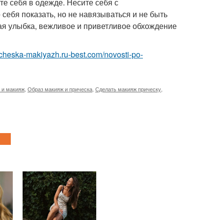
те себя в одежде. Несите себя с
себя показать, но не навязываться и не быть
ая улыбка, вежливое и приветливое обхождение
richeska-makiyazh.ru-best.com/novosti-po-
 и макияж
,
Образ макияж и прическа
,
Сделать макияж прическу
,