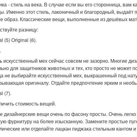
ика - стиль на века. В случае если вы его сторонница, вам 
ы. Именно этот стиль, лаконичный и благородный, выдаёт 
е образ. Классические вещи, выполненные из дешёвых мате
ствуйте разницу:
l (5) Original (6).
.
ь искусственный мех сейчас совсем не зазорно. Многие ди
льно для защитников животных и тех, кто просто не может п
да не выбирайте искусственный мех, выкрашенный под нату
рывающая оригиналу. Отдайте предпочтение ярким и необ
l (7).
еличить стоимость вещей.
е дизайнерские вещи очень по фасону просты. Очень легко
ую фурнитуру на более изысканную. Замените простые пуг
лические или отделайте лацкан пиджака стильным кантом и т