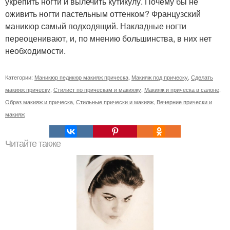
укрепить ногти и вылечить кутикулу. Почему бы не
оживить ногти пастельным оттенком? Французский
маникюр самый подходящий. Накладные ногти
переоценивают, и, по мнению большинства, в них нет
необходимости.
Категории:
Маникюр педикюр макияж прическа
,
Макияж под прическу
,
Сделать
макияж прическу
,
Стилист по прическам и макияжу
,
Макияж и прическа в салоне
,
Образ макияж и прическа
,
Стильные прически и макияж
,
Вечерние прически и
макияж
Читайте также