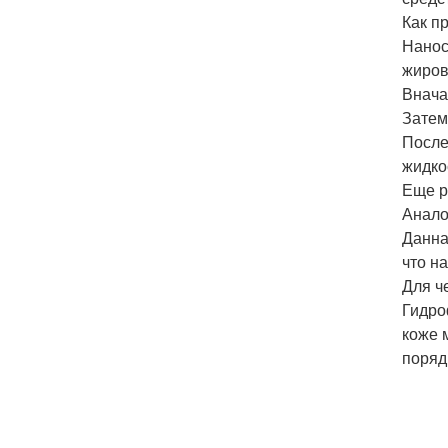
Как п
Нанос
жиров
Внача
Затем
После
жидко
Еще р
Анало
Данна
что н
Для ч
Гидро
коже 
поряд