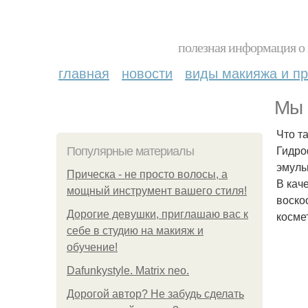
полезная информация о 
главная
новости
виды макияжа и пр
Мы 
Что т
Гидро
Популярные материалы
эмуль
Прическа - не просто волосы, а
В кач
мощный инструмент вашего стиля!
воско
Дорогие девушки, приглашаю вас к
косме
себе в студию на макияж и
обучение!
Dafunkystyle. Matrix neo.
Дорогой автор? Не забудь сделать