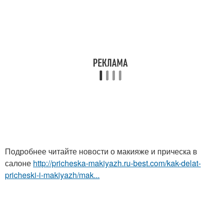
Подробнее читайте новости о макияже и прическа в
салоне
http://pricheska-makiyazh.ru-best.com/kak-delat-
pricheski-i-makiyazh/mak...