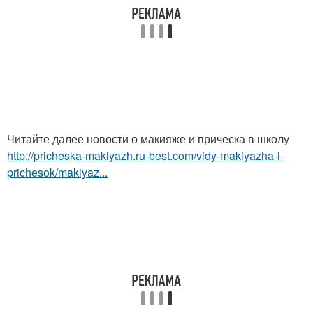
Читайте далее новости о макияже и прическа в школу
http://pricheska-makiyazh.ru-best.com/vidy-makiyazha-i-
prichesok/makiyaz...