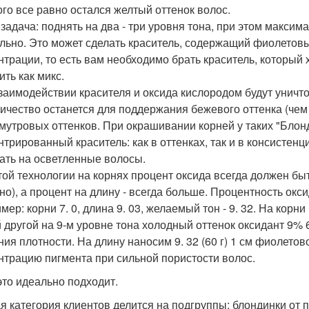
ого все равно остался желтый оттенок волос.
задача: поднять на два - три уровня тона, при этом максим
льно. Это может сделать краситель, содержащий фиолетов
нтрации, то есть вам необходимо брать краситель, который
ить как микс.
заимодействии красителя и оксида кислородом будут уничт
личество останется для поддержания бежевого оттенка (че
мутровых оттенков. При окрашивании корней у таких "Блон
нтрированный краситель: как в оттенках, так и в консистенц
ать на осветленные волосы.
той технологии на корнях процент оксида всегда должен б
но), а процент на длину - всегда больше. Процентность окс
ер: корни 7. 0, длина 9. 03, желаемый тон - 9. 32. На корни на
 другой на 9-м уровне тона холодный оттенок оксидант 9% 6
ния плотности. На длину наносим 9. 32 (60 г) 1 см фиолетово
нтрацию пигмента при сильной пористости волос.
это идеально подходит.
я категория клиентов делится на подгруппы: блондинки от п