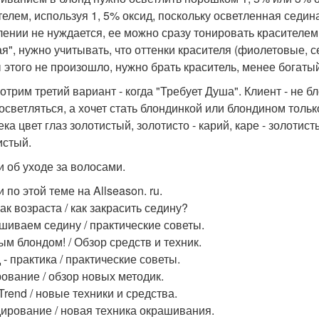
телем, используя 1, 5% оксид, поскольку осветленная седина
лении не нуждается, ее можно сразу тонировать красителем,
ая", нужно учитывать, что оттенки красителя (фиолетовые, 
 этого не произошло, нужно брать краситель, менее богаты
отрим третий вариант - когда "Требует Душа". Клиент - не б
 осветляться, а хочет стать блондинкой или блондином тольк
ека цвет глаз золотистый, золотисто - карий, каре - золотис
истый.
и об уходе за волосами.
 по этой теме на Allseason. ru.
ак возраста / как закрасить седину?
шиваем седину / практические советы.
ым блондом! / Обзор средств и техник.
- практика / практические советы.
ование / обзор новых методик.
Trend / новые техники и средства.
ирование / новая техника окрашивания.