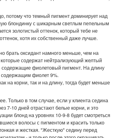
до, потому что темный пигмент доминирует над
альную блондинку с шикарным светлым пепельным
ется золотистый оттенок, который тебе не
оттенок, хотя их собственный даже лучше.
о брать оксидант намного меньше, чем на
и, которые содержат нейтрализующий желтый
.: все - содержащие фиолетовый пигмент. На длину
м, содержащим фиолет 9%.
к на корни, так и на длину, тогда будет меньше
е. Только в том случае, если у клиента седина
ез 7-10 дней отрастают белые корни, и это
ации блонд на уровнях 10-9-8 будет смотреться
вшиеся волосы с пигментом и красить только
тонкая и жесткая. "Жесткую" седину перед
сидантом - и только после этого окрашивать