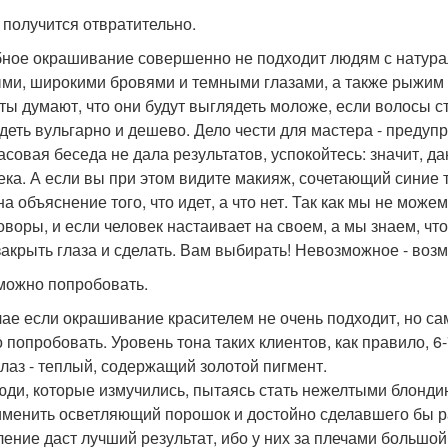
о получится отвратительно.
ное окрашивание совершенно не подходит людям с натураль
ми, широкими бровями и темными глазами, а также рыжим 
ты думают, что они будут выглядеть моложе, если волосы ст
деть вульгарно и дешево. Дело чести для мастера - предуп
асовая беседа не дала результатов, успокойтесь: значит, 
ека. А если вы при этом видите макияж, сочетающий синие 
на объяснение того, что идет, а что нет. Так как мы не мо
оворы, и если человек настаивает на своем, а мы знаем, что 
 закрыть глаза и сделать. Вам выбирать! Невозможное - возм
можно попробовать.
чае если окрашивание красителем не очень подходит, но сам
 попробовать. Уровень тона таких клиентов, как правило, 6
глаз - теплый, содержащий золотой пигмент.
юди, которые измучились, пытаясь стать нежелтыми блондин
именить осветляющий порошок и достойно сделавшего бы раб
ление даст лучший результат, ибо у них за плечами большо