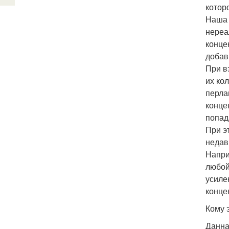
котор
Наша 
нереа
конце
добав
При в
их ко
перла
конце
попад
При э
недав
Наприм
любой
усиле
конце
Кому 
Данна