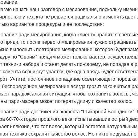
ование.
агаю начать наш разговор с мелирования, поскольку именн
ярностью у тех, кто не решается радикально изменить цвет
лько вариантов процедуры и ее последствия:
ование ради мелирования, когда клиенту нравятся светлые
о пряди, то после первого мелирования нужно отращивать к
жно выполнить повторное мелирование, которое будет заме
дуру по "Своим" прядям может только мастер, осуществляв
т техники набора и станет делать по-своему, не попадая в 
е клиента возникнут участки, где одна прядь будет осветлен
рот. Учтите, постоянное попадание осветляющего порошка 
: беспорядочное мелирование всегда грозит закончиться р
кает парадоксальная ситуация: чтобы сохранить волосы, чел
ены парикмахера может потерять длину и качество волос.
ование ради достижения эффекта "Шикарной Блондинки". И
ра 60-70-х годов прошлого века, испытывавшие острый де
кает иллюзия, что тот волос, который остается натуральным
ная техника сохранит качество волос. Но никто не думает о