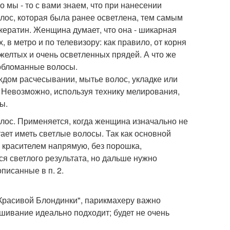
 мы - то с вами знаем, что при нанесении
олос, которая была ранее осветлена, тем самым
 кератин. Женщина думает, что она - шикарная
 в метро и по телевизору: как правило, от корня
желтых и очень осветленных прядей. А что же
 обломанные волосы.
аждом расчесывании, мытье волос, укладке или
. Невозможно, используя технику мелирования,
ы.
олос. Применяется, когда женщина изначально не
ает иметь светлые волосы. Так как основной
ый красителем напрямую, без порошка,
я светлого результата, но дальше нужно
писанные в п. 2.
"Красивой Блондинки", парикмахеру важно
ашивание идеально подходит; будет не очень