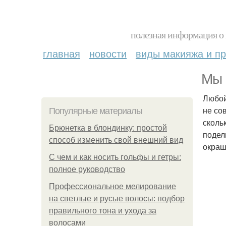
полезная информация о 
главная
новости
виды макияжа и пр
Мы 
Любой
не со
Популярные материалы
сколь
Брюнетка в блондинку: простой
подел
способ изменить свой внешний вид
окраш
С чем и как носить гольфы и гетры:
полное руководство
Профессиональное мелирование
на светлые и русые волосы: подбор
правильного тона и ухода за
волосами