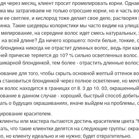
дя через месяц, клиент просит промелировать корни. Однако
ка мы затрагиваем не только отросшие корни, но и часть в
м ее светлее, и кислород тоже делает свое дело, растворяя
инка. Такие шедевры колористики мы часто видим на улицах,
 мелирование, на середине волос идет смесь натуральных, 
 на всей длине? Да ничего хорошего: почти белые, тонкие,
 блондинка никогда не отрастит длинных волос, ведь при к
ней прическе теряется до 10? % сильно осветленных волос
шикарной блондинкой, тем более - отрастить длинные волос
ование для того, чтобы скрыть основной желтый оттенок в
а становиться блондинкой через полное осветление, но мечт
ок волос находится в границах от 8. 3 до 10. 03, окрашенн
ование в данном случае - хороший, быстрый способ добитьс
ать о будущих окрашиваниях, иначе выйдем на проблемы, о
ирование красителем.
 клиенты или мастера пытаются достичь красителем цвета 
ать, что такие клиентки делятся на следующие группы: окр
о, но клиенту идеально и не нужно; будет отвратительно.