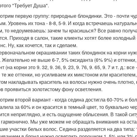
этого "Требует Душа".
отрим первую группу: природные блондинки. Это - почти чу
ым. Уровень их тона - 8-8, 5-9. И когда встречаешь натур
м, то недоумеваешь: зачем ты красишься? Все равно получа
тся. Приходя в салон, такие клиенты хотят более холодный 
с. Ну, как хочется, так и сделаем.
ервоначальном окрашивании таких блондинок на корни нужн
. Желательно не выше 6-7, 5% оксиданта (6% 9%) и оттенк
т (на корни это 9. 32, 9. 36, 9. 23, 9. 76, 9. 65, 9. 7 и т. д
 те же оттенки, но усиливаем их микстоном или красителе
том накладывать краситель на волосы нужно очень плотно, ка
в проявиться золотистому фону осветления.
отрим второй вариант - когда седина достигла 60-70% и боле
алила за 60% и он красится в темный цвет, то буквально чер
ится неприглядно, и есть ощущение облысения. В такой ситу
 гармонично. Мы уже можем не обращать внимания на оста
шие участки белых волос. Седина разделяется на два типа: 
иванием в блонд нужно осветлить порошком 1, 5% или 3% ок