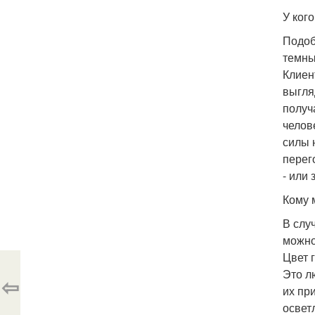
У ког
Подоб
темны
Клиен
выгля
получ
челов
силы 
перег
- или
Кому 
В слу
можно
Цвет 
Это л
⇦
их пр
освет