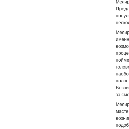
Мелир
Предл
попул
неско
Мелир
именн
возмо
проце
пойме
голов
наобо
волос
Возни
за см
Мелир
масте
возни
подоб