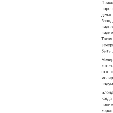
Прихо
порош
делае
блонд
видно
видим
Такая
вечер
быть 
Мелир
хотел
оттен
мелир
подум
Блонд
Когда
поним
хорош