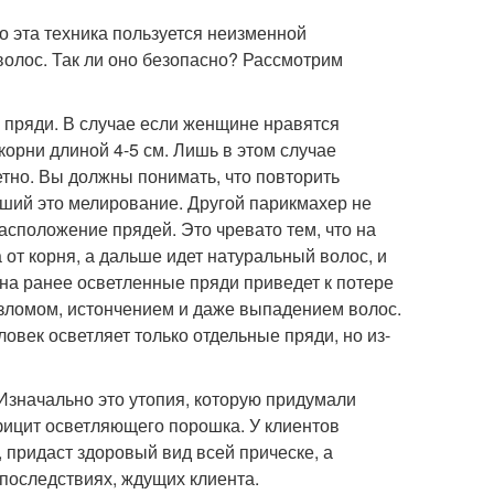
о эта техника пользуется неизменной
 волос. Так ли оно безопасно? Рассмотрим
 пряди. В случае если женщине нравятся
орни длиной 4-5 см. Лишь в этом случае
тно. Вы должны понимать, что повторить
ший это мелирование. Другой парикмахер не
расположение прядей. Это чревато тем, что на
а от корня, а дальше идет натуральный волос, и
на ранее осветленные пряди приведет к потере
азломом, истончением и даже выпадением волос.
овек осветляет только отдельные пряди, но из-
значально это утопия, которую придумали
фицит осветляющего порошка. У клиентов
, придаст здоровый вид всей прическе, а
 последствиях, ждущих клиента.