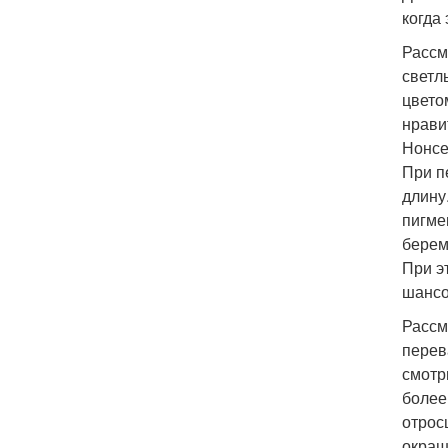
когда 
Рассм
светл
цвето
нрави
Нонсен
При п
длину
пигмен
берем
При э
шансо
Рассм
перев
смотр
более
отрос
окраш