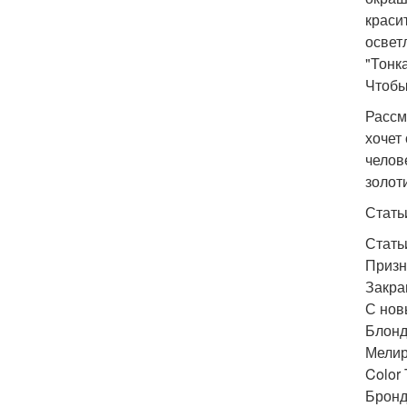
краси
освет
"Тонк
Чтобы
Рассм
хочет
челов
золот
Стать
Статьи
Призн
Закра
С нов
Блонд 
Мелир
Color 
Бронд