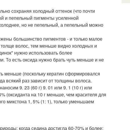
ально сохраняя холодный оттенок (что почти
ый и пепельный пигменты усиленной
 холоднее, но не пепельный, а пепельный можно
ожены большинство пигментов - и только малое
м толще волос, тем меньше видно холодных и
динок" нужно использовать более
ии. То есть оксида нужно брать чуть меньше и не
ыть меньше (поскольку кератин сформировался
ида всякий раз зависит от толщины волоса.
носим 9. 23 (60 г) 9. 01 или 9. 1 (10 г) или
% (оксиданта на 10 г меньше, чем красителя для
го микстона 1, 5% (1: 1), только уменьшаем
рироды; когда седина достигла 60-70% и более;