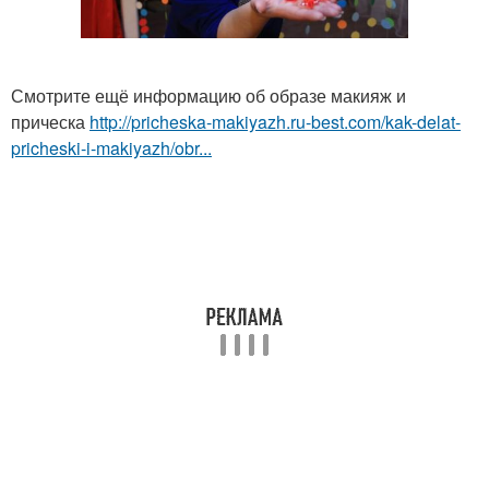
Смотрите ещё информацию об образе макияж и
прическа
http://pricheska-makiyazh.ru-best.com/kak-delat-
pricheski-i-makiyazh/obr...