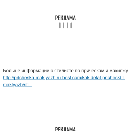
Больше информации о стилисте по прическам и макияжу
http://pricheska-makiyazh.ru-best.com/kak-delat-pricheski-i-
makiyazh/sti...