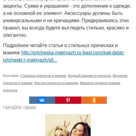
акценты. Сумки и украшения - это дополнение к одежде,
а не основной ее элемент. Аксессуары должны быть
универсальными и не кричащими. Придерживаясь этих
правил, вы всегда будете выглядеть стильно, красиво и
элегантно.
Подробнее читайте статьи о стильных прическах и
макияж
http://pricheska-makiyazh.ru-best.com/kak-delat-
pricheski-i-makiyazh/sti...
Категории:
Стильные прически и макияж
,
Модный макияж и прическа
,
Вечерние
прически и макияж
,
Мастер причесок и макияжа
,
Маникюр педикюр макияж
прическа
Читайте также