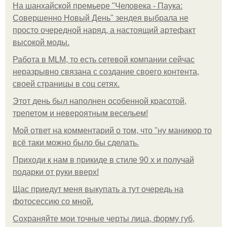
На шанхайской премьере "Человека - Паука:
Совершенно Новый День" зендея выбрала не
просто очередной наряд, а настоящий артефакт
высокой моды.
Работа в MLM, то есть сетевой компании сейчас
неразрывно связана с создание своего контента,
своей страницы в соц сетях.
Этот день был наполнен особенной красотой,
трепетом и невероятным весельем!
Мой ответ на комментарий о том, что "ну маникюр то
всё таки можно было бы сделать.
Приходи к нам в прикиде в стиле 90 х и получай
подарки от руки вверх!
Щас приедут меня выкупать а тут очередь на
фотосессию со мной.
Сохраняйте мои точные черты лица, форму губ,