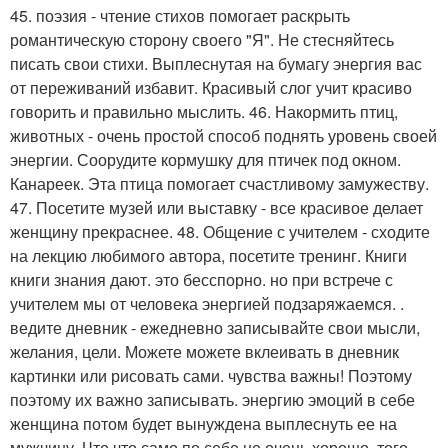
45. поэзия - чтение стихов помогает раскрыть
романтическую сторону своего "Я". Не стесняйтесь
писать свои стихи. Выплеснутая на бумагу энергия вас
от переживаний избавит. Красивый слог учит красиво
говорить и правильно мыслить. 46. Накормить птиц,
животных - очень простой способ поднять уровень своей
энергии. Соорудите кормушку для птичек под окном.
Канареек. Эта птица помогает счастливому замужеству.
47. Посетите музей или выставку - все красивое делает
женщину прекраснее. 48. Общение с учителем - сходите
на лекцию любимого автора, посетите тренинг. Книги
книги знания дают. это бесспорно. но при встрече с
учителем мы от человека энергией подзаряжаемся. .
ведите дневник - ежедневно записывайте свои мысли,
желания, цели. Можете можете вклеивать в дневник
картинки или рисовать сами. чувства важны! Поэтому
поэтому их важно записывать. энергию эмоций в себе
женщина потом будет вынуждена выплеснуть ее на
мужчину. Что что само по себе не очень хорошо. того