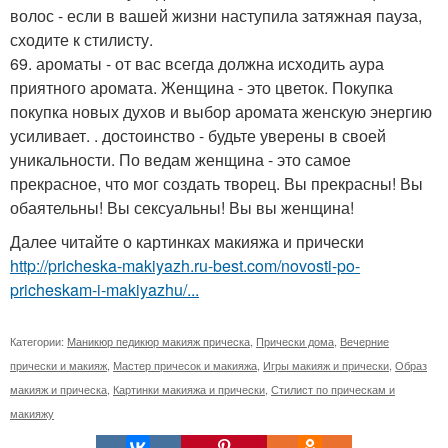
волос - если в вашей жизни наступила затяжная пауза,
сходите к стилисту.
69. ароматы - от вас всегда должна исходить аура
приятного аромата. Женщина - это цветок. Покупка
покупка новых духов и выбор аромата женскую энергию
усиливает. . достоинство - будьте уверены в своей
уникальности. По ведам женщина - это самое
прекрасное, что мог создать творец. Вы прекрасны! Вы
обаятельны! Вы сексуальны! Вы вы женщина!
Далее читайте о картинках макияжа и прически
http://pricheska-makiyazh.ru-best.com/novosti-po-
pricheskam-i-makiyazhu/...
Категории:
Маникюр педикюр макияж прическа
,
Прически дома
,
Вечерние
прически и макияж
,
Мастер причесок и макияжа
,
Игры макияж и прически
,
Образ
макияж и прическа
,
Картинки макияжа и прически
,
Стилист по прическам и
макияжу