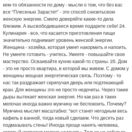
кем-то обязанности по дому - мысли о том, что без вас
все "Плесенью Зарастет" - это способ снизитьсвою
женскую энергию. Смело доверяйте какие-то дела
близким. А высвободившееся время подарите себе! 24.
Кулинария - все, что касается приготовления пищи
значительно поднимает уровень женской энергии.
Женщина - хозяйка, которая умеет накормить и напоить.
Не умеете готовить - учитесь. Умеете - повышайте свое
мастерство. Осваивайте кухню какой-то страны. 25. Дом
- это не просто квартира, в которой мы живем. С домом у
женщины мощная энергетическая связь. Поэтому - то
нас так раздражает скрипучая дверь или подтекающий
кран. Для женщины это не просто недочеты. Через такие
дыры вытекает женская энергия. Но как раз в таких
мелочах иногда важно мужчину не беспокоить. Почему?
Мужчина мыслит масштабно: "вот станет негодным весь
кафель в ванной, тогда новый сделаем. Что десять раз
подмазывать стены! Иногда проще нанять человека,
который исправит мелкие недочеты. Только не забудьте