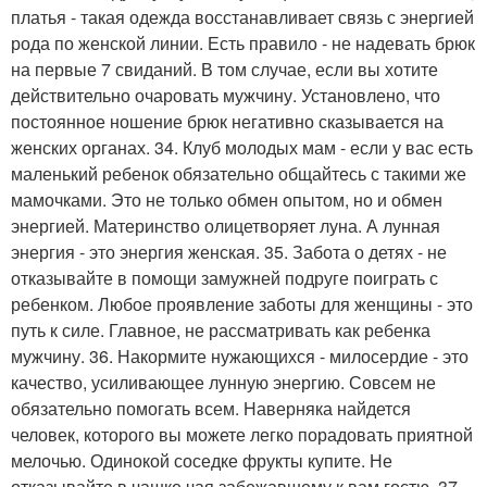
платья - такая одежда восстанавливает связь с энергией
рода по женской линии. Есть правило - не надевать брюк
на первые 7 свиданий. В том случае, если вы хотите
действительно очаровать мужчину. Установлено, что
постоянное ношение брюк негативно сказывается на
женских органах. 34. Клуб молодых мам - если у вас есть
маленький ребенок обязательно общайтесь с такими же
мамочками. Это не только обмен опытом, но и обмен
энергией. Материнство олицетворяет луна. А лунная
энергия - это энергия женская. 35. Забота о детях - не
отказывайте в помощи замужней подруге поиграть с
ребенком. Любое проявление заботы для женщины - это
путь к силе. Главное, не рассматривать как ребенка
мужчину. 36. Накормите нужающихся - милосердие - это
качество, усиливающее лунную энергию. Совсем не
обязательно помогать всем. Наверняка найдется
человек, которого вы можете легко порадовать приятной
мелочью. Одинокой соседке фрукты купите. Не
отказывайте в чашке чая забежавшему к вам гостю. 37.