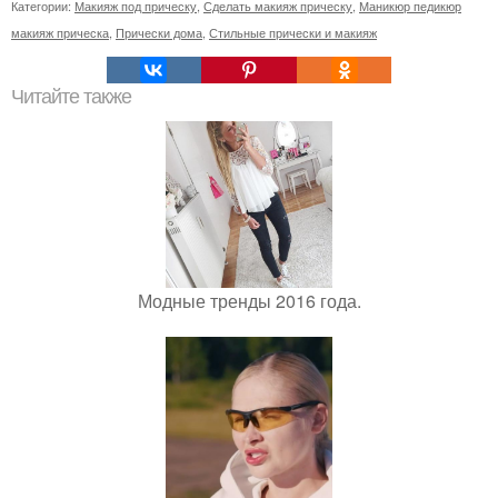
Категории:
Макияж под прическу
,
Сделать макияж прическу
,
Маникюр педикюр
макияж прическа
,
Прически дома
,
Стильные прически и макияж
Читайте также
Модные тренды 2016 года.