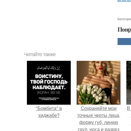
Категори
Понр
Читайте также
"Бомбита" в
Сохраняйте мои
В
хиджабе?
точные черты лица,
форму губ, линию
скул, носа и разрез