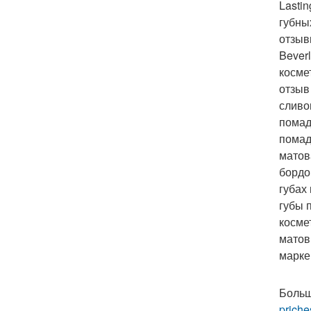
Lasti
губны
отзыв
Bever
косме
отзыв
сливо
помад
помад
матов
бордо
губах
губы 
косме
матов
марке
Больш
priche