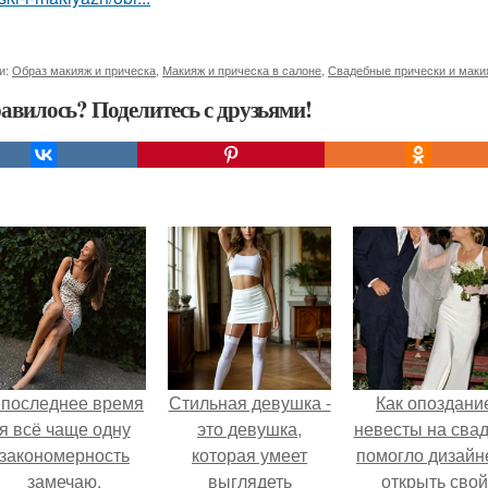
и:
Образ макияж и прическа
,
Макияж и прическа в салоне
,
Свадебные прически и маки
авилось? Поделитесь с друзьями!
 последнее время
Стильная девушка -
Как опоздани
я всё чаще одну
это девушка,
невесты на сва
закономерность
которая умеет
помогло дизайн
замечаю.
выглядеть
открыть свой