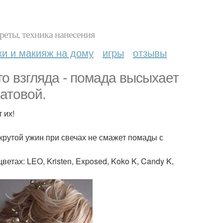
реты, техника нанесения
ки и макияж на дому
игры
отзывы
го взгляда - помада высыхает
матовой.
 их!
 крутой ужин при свечах не смажет помады с
етах: LEO, Kristen, Exposed, Koko K, Candy K,