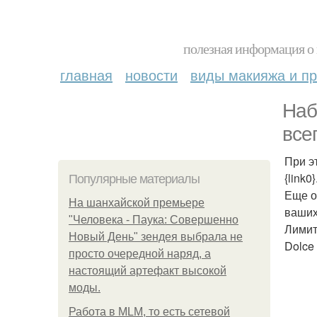
полезная информация о 
главная
новости
виды макияжа и пр
Наб
все
При э
{link0}
Популярные материалы
Еще о
На шанхайской премьере
ваших
"Человека - Паука: Совершенно
Лимит
Новый День" зендея выбрала не
Dolce
просто очередной наряд, а
настоящий артефакт высокой
моды.
Работа в MLM, то есть сетевой