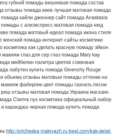
n цвета губной помады вишневая помада состав
да отзывы помада киев лучшая матовая помада
ы помада кайли дженнер сайт помада Anastasia
ор помады с алиэкспресс матовая помада нюд
оскве помада матовый идеал помада икона стиля
е женский помада интернет сайты косметики
о косметика как сделать красную помаду эйвон
макияж глаз для сер глаз помада Mary kay
мада мейбелин палитра цветов сливовая
мада лабутен купить помада Givenchy Rouge
 и объема отзывы матовые помады оттенки на
 макияж фаберлик цвет помады скачать песни
 риш отзывы матовая помада Украина магазин
помада Clarins nyx косметика официальный набор
 и карандаш черная помада купить помада
ска
http://pricheska-makiyazh.ru-best.com/kak-delat-