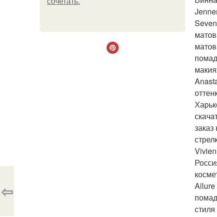
сочетать.
Jenne
Seven
матов
матов
помад
макия
Anast
оттен
Харьк
скача
заказ
стрел
Vivie
Росси
косме
Allur
⇦
помад
стиля