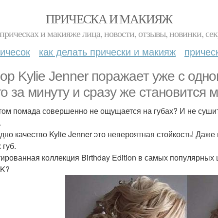
ПРИЧЕСКА И МАКИЯЖ
прическах и макияже лица, новости, отзывы, новинки, сек
ичесок
как делать прически и макияж
причес
ор Kylie Jenner поражает уже с одно
го за минуту и сразу же становится 
том помада совершенно не ощущается на губах? И не сушит
.
дно качество Kylie Jenner это невероятная стойкость! Даже
 губ.
ированная коллекция Birthday Edition в самых популярных цв
 K?