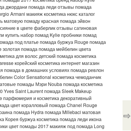
ада джордани помада леди отзывы помада
rgio Armani макияж косметика нюкс каталог
ать матовую помаду красная помада эйвон
сияние в цвете фаберлик отзывы сатиновая
и купить набор помад Kylie пробники помад
помада под платье помада буржуа Rouge помада
ce золотая помада помада мейбелин цвета
метика для волос детский помада косметика
resse корейский косметика интернет магазин
вая помада в домашних условиях помада ревлон
белин Color Sensational косметика чемоданчик
матовые помады Мэри Nouba помада косметика
0 Yves Saint Laurent помада Sleek Makeup
ie парфюмерия и косметика декоративный
мада цвет коралловый помада Chanel Rouge
краина помада Hydra помада Millebaci матовая
⇨
а Корея буржуа косметика помада леди икона
тики цвет помады 2017 макияж под помада Long