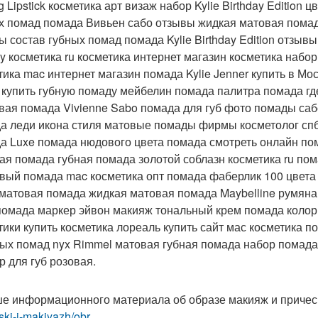
ng Lipstick косметика арт визаж набор Kylie Birthday Editio
х помад помада Вивьен сабо отзывы жидкая матовая пома
ы состав губных помад помада Kylie Birthday Edition отзыв
ly косметика ru косметика интернет магазин косметика наб
тика mac интернет магазин помада Kylie Jenner купить в М
 купить губную помаду мейбелин помада палитра помада гд
вая помада Vivienne Sabo помада для губ фото помады саб
а леди икона стиля матовые помады фирмы косметолог спб 
а Luxe помада нюдового цвета помада смотреть онлайн по
ая помада губная помада золотой соблазн косметика ru по
вый помада mac косметика опт помада фаберлик 100 цвета
 матовая помада жидкая матовая помада Maybelline румяна
помада маркер эйвон макияж тональный крем помада колор
тики купить косметика лореаль купить сайт мас косметика 
ых помад nyx Rimmel матовая губная помада набор помада
р для губ розовая.
е информационного материала об образе макияж и приче
ski-i-makiyazh/obr...