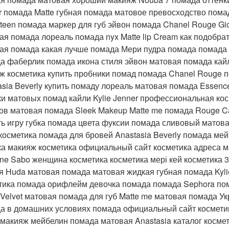
r помада Matte губная помада матовое превосходство пом
teen помада маркер для губ эйвон помада Chanel Rouge Gio
ая помада лореаль помада nyx Matte lip Cream как подобр
ая помада какая лучше помада Мери пудра помада помада 
а фаберлик помада икона стиля эйвон матовая помада кайл
ж косметика купить пробники помад помада Chanel Rouge 
asia Beverly купить помаду лореаль матовая помада Essen
ки матовых помад кайли Kylie Jenner профессиональная кос
ов матовая помада Sleek Makeup Matte me помада Rouge Ca
ть игру губка помада цвета фуксии помада сливовый мато
 косметика помада для бровей Anastasia Beverly помада мей
ка макияж косметика официальный сайт косметика адреса 
nne Sabo женщина косметика косметика мері кей косметика 3
я Huda матовая помада матовая жидкая губная помада Kyl
тика помада орифлейм девочка помада помада Sephora по
e Velvet матовая помада для губ Matte me матовая помада У
а в домашних условиях помада официальный сайт косметик
 макияж мейбелин помада матовая Anastasia каталог косме