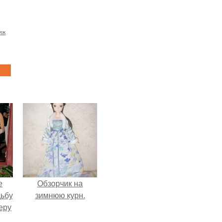
яж
е
Обзорчик на
дьбу
зимнюю курн.
еру