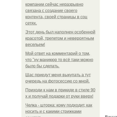
компании сейчас неразрывно
связана с создание своего
контента, своей страницы в соц
сетях.
Этот день был наполнен особенной
красотой, трепетом и невероятным
весельем!
Мой ответ на комментарий о том,
что "ну маникюр то всё таки можно
было бы сделать.
Щас приедут меня выкупать а тут
очередь на фотосессию со мной.
Приходи к нам в прикиде в стиле 90
х и получай подарки от руки вверх!
Челка - шторка: кому подходит, как
носить и с какими стрижками
Винна