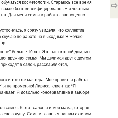
а обучаться косметологии. Стараюсь все время
⇨
га важно быть квалифицированным и честным
нта. Для меня семья и работа - равноценно
строилась, я сразу увидела, что коллектив
е скучаю по работе на выходных! Я желаю
ор.
онне" больше 10 лет. Это наш второй дом, мы
шая дружная семья. Мы делимся друг с другом
приходят в салон, расслабляются,
ного и того же мастера. Мне нравится работа
" я не променяю! Лариса, клиентка: "Я
раивает. Я довольно консервативна в выборе
оя семья. В этот салон я и моя мама, которая
всю свою душу. Самым главным нашим активом