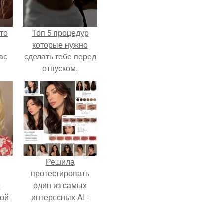
то
Топ 5 процедур
которые нужно
ас
сделать тебе перед
отпуском.
ние
а,
ы в
Решила
протестировать
ё
один из самых
ой
интересных AI -
промтов для бьюти
- анализа.