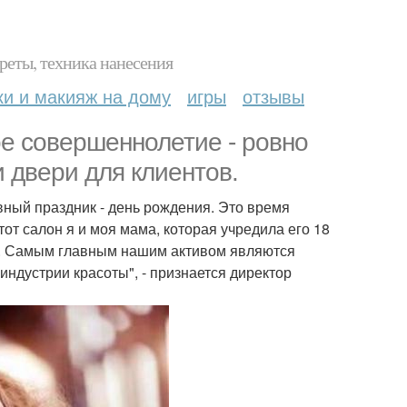
реты, техника нанесения
ки и макияж на дому
игры
отзывы
ое совершеннолетие - ровно
и двери для клиентов.
вный праздник - день рождения. Это время
тот салон я и моя мама, которая учредила его 18
у. Самым главным нашим активом являются
ндустрии красоты", - признается директор