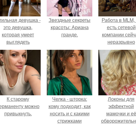
тильная девушка -
Звездные секреты
Работа в MLM, 
это девушка,
красоты: Ариана
есть сетевой
которая умеет
гранде.
компании сейч
выглядеть
неразрывно
привлекательно и
связана с созда
легантно в любои
своего контент
ситуации.
своей страниц
соц сетях.
К старому
Челка - шторка:
Локоны для
ерманенту можно
кому подходит, как
эффектной
привыкнуть.
носить и с какими
мамочки и е
стрижками
обворожительн
сочетать.
дочурки.