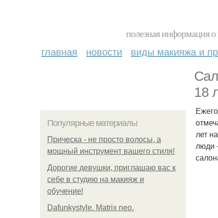
полезная информация о 
главная
новости
виды макияжа и пр
Сал
18 
Ежего
отмеч
Популярные материалы
лет н
Прическа - не просто волосы, а
люди 
мощный инструмент вашего стиля!
салон
Дорогие девушки, приглашаю вас к
себе в студию на макияж и
обучение!
Dafunkystyle. Matrix neo.