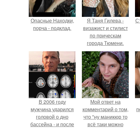
Опасные Находки,
Я Таня Гилева -
С
порча - подклад.
визажист и стилист
по прическам
города Тюмени.
э
В 2006 году
Мой ответ на
мужчина ударился
комментарий о том,
п
головой о дно
что "ну маникюр то
бассейна - и после
всё таки можно
этого его жизнь
было бы сделать.
изменилась самым