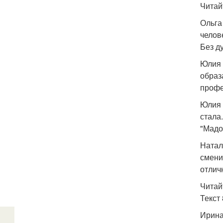
Читай
Ольга
челов
Без д
Юлия 
образ
профе
Юлия 
стала
"Мадо
Натал
смени
отлич
Читайт
Текст 
Ирина