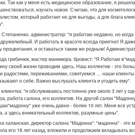
ики. Так как у меня есть медицинское образование, я решил
шенствоваться, изучать новое. Считаю, что для косметоло
алистом, который работает не для выгоды, а для блага клие
".
 Степаненко, администратор: "я работаю недавно, но когда у
 дружелюбный. И работать в красоте всегда приятно! Я даж
у процветания, и оставаться таким же родным! Администрат
да грибинюк, мастер маникюра, бровист: "Я Работаю в"мад
ину своей жизни проводим здесь. Наш коллектив - это боль
и радостями, переживаниями, советуемся … наши клиенты 
азывают о себе. Важно выслушать клиента и угодить ему".
 клиентка: "я обслуживаюсь постоянно уже около 3 лет у од
ра, работа салона, его коллектив. На другой салон "Мадонну
аю"мадонну" уже очень давно - более 10 лет. Меня все уст
а, а здесь внимательный коллектив, разумные цены".
на халанская, директор салона "Мадонна": "мадонна" - это м
ила его 18 лет назад, вложили и продолжаем вкладывать 