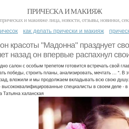
ПРИЧЕСКА И МАКИЯЖ
прическах и макияже лица, новости, отзывы, новинки, сек
ичесок
как делать прически и макияж
причес
он красоты "Мадонна" празднует св
лет назад он впервые распахнул сво
дно салон с особым трепетом готовится встречать свой гла
ать победы, строить планы, анализировать, мечтать … ". В э
азад, вложили и мы продолжаем вкладывать всю свою душ
- высококвалифицированные специалисты в своем деле - в и
а Татьяна халанская