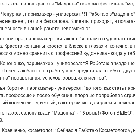
те также: салон красоты "Мадонна" покорил фестиваль "мод
 Чепурная, парикмахер - универсал: "Я Работаю в"мадонне" 
ек не живет, так и я без салона. Клиенты приходят, и пола
ушевности в нашей работе невозможно".
вернигора, парикмахер - визажист: "я получаю удовольствие
а. Красота женщины кроется в блеске в глазах и, конечно,
ссию можно сравнить с профессией художника - когда у тебя
Кононенко, парикмахер - универсал: "Я Работаю в"мадонне"
. Я очень люблю свою работу и не представляю себя в друг
нна" процветания, успехов, хороших клиентов".
ья Коротич, парикмахер - универсал: "до того, как стать п
ть профессию и после обучения, впервые попробовав стричь,
ный коллектив - дружный, в котором мы доверяем и помогае
е также: салону краси "Мадонна" - 15 років! (Фото і ВІДЕО).
8.
 Кравченко, косметолог: "Сейчас я Работаю Косметологом, 