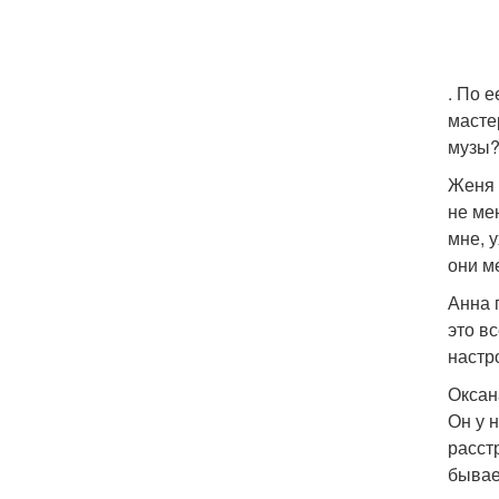
. По 
масте
музы?
Женя 
не ме
мне, 
они м
Анна 
это в
настр
Оксан
Он у 
расст
бывае