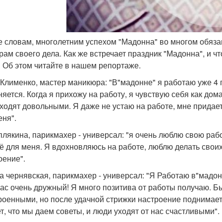
ее словам, многолетним успехом "Мадонна" во многом обяз
рам своего дела. Как же встречает праздник "Мадонна", и ч
 Об этом читайте в нашем репортаже.
Клименко, мастер маникюра: "В"мадонне" я работаю уже 4 г
няется. Когда я прихожу на работу, я чувствую себя как дом
уходят довольными. Я даже не устаю на работе, мне придает
еня".
плякина, парикмахер - универсал: "я очень люблю свою рабо
сё для меня. Я вдохновляюсь на работе, люблю делать свои
оение".
а чернявская, парикмахер - универсал: "Я Работаю в"мадонн
нас очень дружный! Я много позитива от работы получаю. Бы
роенными, но после удачной стрижки настроение поднимае
т, что мы даем советы, и люди уходят от нас счастливыми".