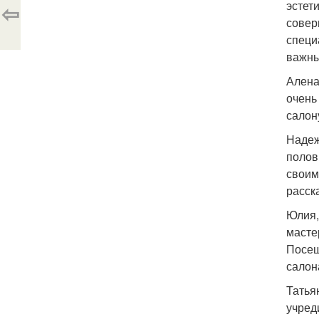
эстет
⇦
совер
специ
важны
Алена
очень
салон
Надеж
полов
своим
расск
Юлия,
масте
Посещ
салон
Татья
учред