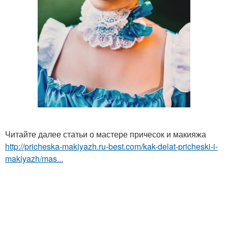
Читайте далее статьи о мастере причесок и макияжа
http://pricheska-makiyazh.ru-best.com/kak-delat-pricheski-i-
makiyazh/mas...