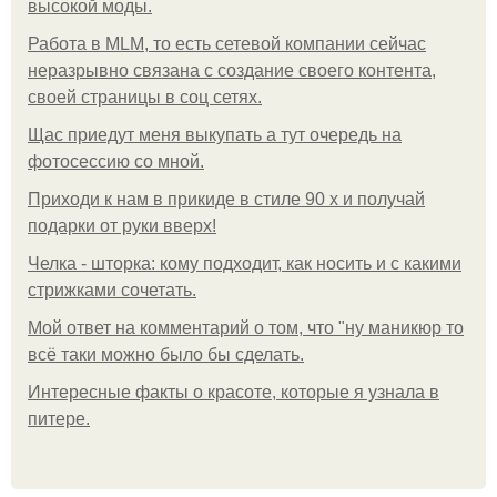
высокой моды.
Работа в MLM, то есть сетевой компании сейчас
неразрывно связана с создание своего контента,
своей страницы в соц сетях.
Щас приедут меня выкупать а тут очередь на
фотосессию со мной.
Приходи к нам в прикиде в стиле 90 х и получай
подарки от руки вверх!
Челка - шторка: кому подходит, как носить и с какими
стрижками сочетать.
Мой ответ на комментарий о том, что "ну маникюр то
всё таки можно было бы сделать.
Интересные факты о красоте, которые я узнала в
питере.