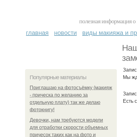
полезная информация о 
главная
новости
виды макияжа и пр
Наш
зам
Запис
Мы жд
Популярные материалы
Приглашаю на фотосъёмку (макияж
Запис
- прическа по желанию за
Есть 
отдельную плату) так же делаю
фотокнигу!
Девочки, нам требуются модели
для отработки скорости объемных
причесок таких как на фото и