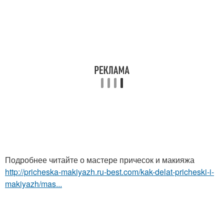
Подробнее читайте о мастере причесок и макияжа
http://pricheska-makiyazh.ru-best.com/kak-delat-pricheski-i-
makiyazh/mas...