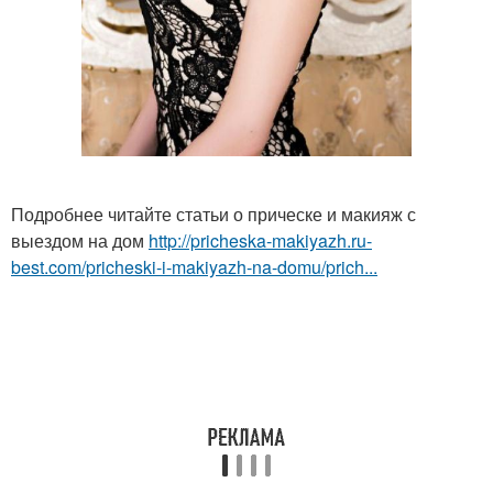
Подробнее читайте статьи о прическе и макияж с
выездом на дом
http://pricheska-makiyazh.ru-
best.com/pricheski-i-makiyazh-na-domu/prich...