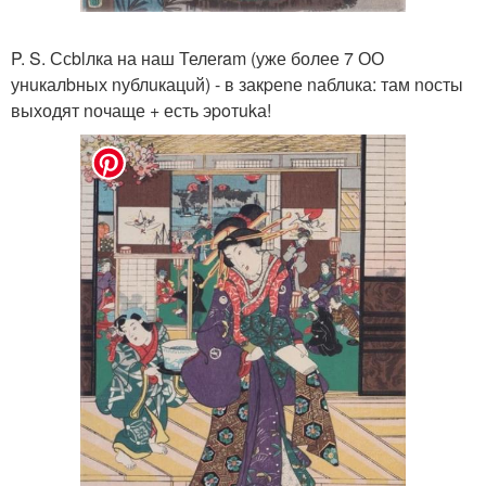
P. S. Ссblлка на наш Телеram (уже более 7 ОО
унuкалbных nублuкацuй) - в закpеnе nаблuка: там nосты
выходят nочаще + есть эpoтukа!