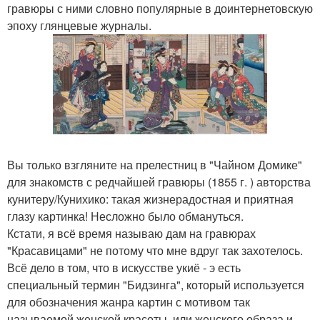
гравюры с ними словно популярные в доинтернетовскую
эпоху глянцевые журналы.
Вы только взгляните на прелестниц в "Чайном Домике"
для знакомств с редчайшей гравюры (1855 г. ) авторства
кунитеру/Кунихико: такая жизнерадостная и приятная
глазу картинка! Несложно было обмануться.
Кстати, я всё время называю дам на гравюрах
"Красавицами" не потому что мне вдруг так захотелось.
Всё дело в том, что в искусстве укиё - э есть
специальный термин "Бидзинга", который используется
для обозначения жанра картин с мотивом так
называемой женской красоты, или женского образа и