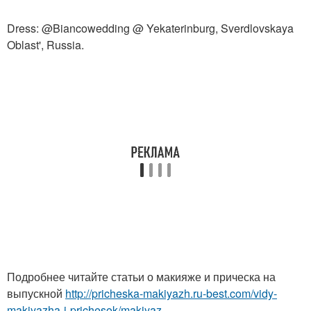
Dress: @Biancowedding @ Yekaterinburg, Sverdlovskaya
Oblast', Russia.
Подробнее читайте статьи о макияже и прическа на
выпускной
http://pricheska-makiyazh.ru-best.com/vidy-
makiyazha-i-prichesok/makiyaz...