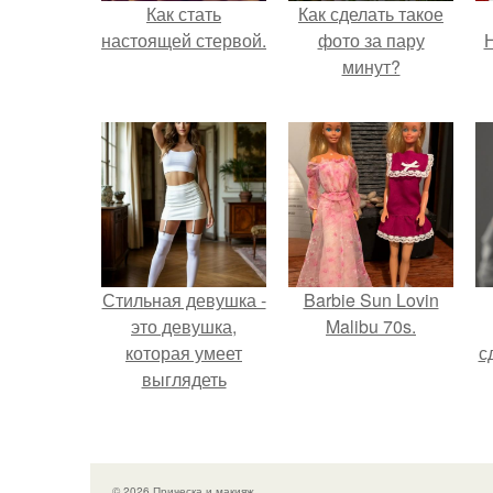
Как стать
Как сделать такое
настоящей стервой.
фото за пару
Н
минут?
Стильная девушка -
Barbie Sun Lovin
это девушка,
Malibu 70s.
которая умеет
с
выглядеть
привлекательно и
элегантно в любои
ситуации.
© 2026 Прическа и макияж