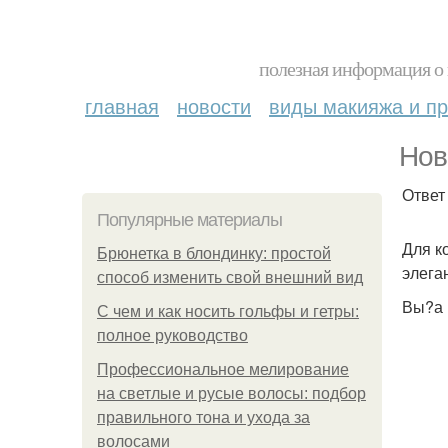
полезная информация о 
главная
новости
виды макияжа и пр
Нов
Ответ
Популярные материалы
Для к
Брюнетка в блондинку: простой
элега
способ изменить свой внешний вид
Вы?а 
С чем и как носить гольфы и гетры:
полное руководство
Профессиональное мелирование
на светлые и русые волосы: подбор
правильного тона и ухода за
волосами