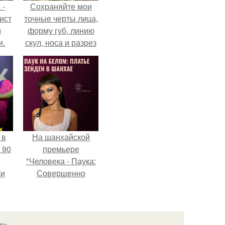
 -
Сохраняйте мои
ист
точные черты лица,
м
форму губ, линию
и.
скул, носа и разрез
глаз.
 в
На шанхайской
 90
премьере
"Человека - Паука:
ки
Совершенно
Новый День"
зендея выбрала не
просто очередной
наряд, а настоящий
язь