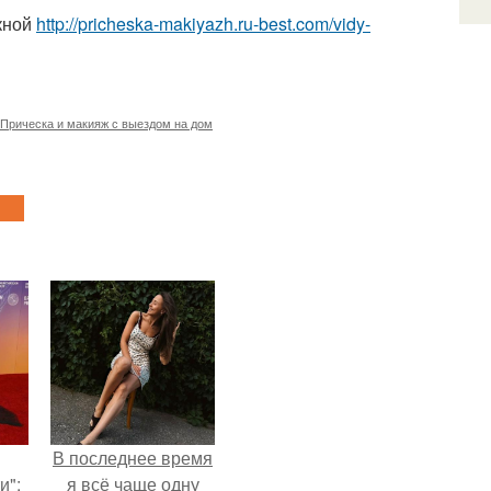
кной
http://pricheska-makiyazh.ru-best.com/vidy-
Прическа и макияж с выездом на дом
В последнее время
и":
я всё чаще одну