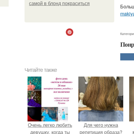
самой в блонд покраситься
Больш
makiya
Категори
Понр
Читайте также
Очень легко любить
Для чего нужна
девушку, когда ты
репетиция образа?