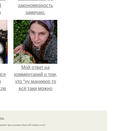
й
закономерность
ы
замечаю.
 о
Мой ответ на
лся
комментарий о том,
о
что "ну маникюр то
сле
всё таки можно
нь
было бы сделать.
мым
ом.
язь
решено при указании обратной гиперссылки.