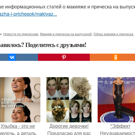
е информационных статей о макияже и прическа на выпус
zha-i-prichesok/makiyaz...
и:
Новости по прическам
,
Макияж и прическа на выпускной
,
Образ макияж и прическа
,
авилось? Поделитесь с друзьями!
Улыбка - это не
Дорогие девочки!
"Эффект
мелочь, а деталь,
Предлагаю для вас
Неузнаваемост