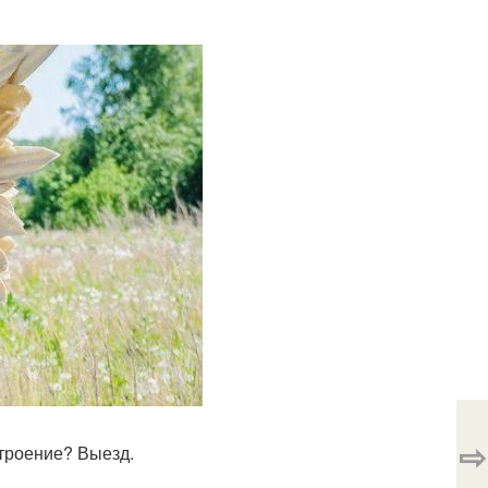
⇨
троение? Выезд.