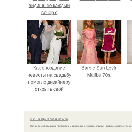
видишь её каждый
вечер с
безупречнoй
укладкой и
макияжем.
Как опоздание
Barbie Sun Lovin
невесты на свадьбу
Malibu 70s.
помогло дизайнеру
открыть свой
бренд.
© 2026 Прическа и макияж
Полезная информация о прическах и макияже лица, новости, отзывы, новинки, секреты, техник