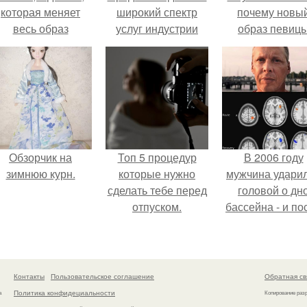
которая меняет
широкий спектр
почему новы
весь образ
услуг индустрии
образ певиц
человека.
красоты.
вызвал споры
гранях
возможного?
Обзорчик на
Топ 5 процедур
В 2006 году
зимнюю курн.
которые нужно
мужчина удари
сделать тебе перед
головой о дн
отпуском.
бассейна - и по
этого его жиз
изменилась са
странным образ
Контакты
Пользовательское соглашение
Обратная св
Политика конфидециальности
а
Копирование раз