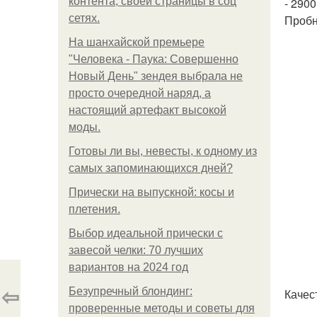
контента, своей страницы в соц
- 2900
сетях.
Пробн
На шанхайской премьере
"Человека - Паука: Совершенно
Новый День" зендея выбрала не
просто очередной наряд, а
настоящий артефакт высокой
моды.
Готовы ли вы, невесты, к одному из
самых запоминающихся дней?
Прически на выпускной: косы и
плетения.
Выбор идеальной прически с
завесой челки: 70 лучших
вариантов на 2024 год
⇦
Безупречный блондинг:
Качес
проверенные методы и советы для