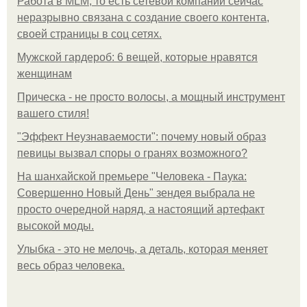
Работа в MLM, то есть сетевой компании сейчас
неразрывно связана с создание своего контента,
своей страницы в соц сетях.
Мужской гардероб: 6 вещей, которые нравятся
женщинам
Прическа - не просто волосы, а мощный инструмент
вашего стиля!
"Эффект Неузнаваемости": почему новый образ
певицы вызвал споры о гранях возможного?
На шанхайской премьере "Человека - Паука:
Совершенно Новый День" зендея выбрала не
просто очередной наряд, а настоящий артефакт
высокой моды.
Улыбка - это не мелочь, а деталь, которая меняет
весь образ человека.