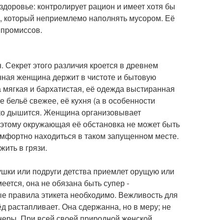
здоровье: контролирует рацион и имеет хотя бы
д, который неприемлемо наполнять мусором. Её
мпромиссов.
 Секрет этого различия кроется в древнем
нная женщина держит в чистоте и бытовую
жа мягкая и бархатистая, её одежда выстиранная
е бельё свежее, её кухня (а в особенности
легко дышится. Женщина организовывает
оэтому окружающая её обстановка не может быть
омфортно находиться в таком запущенном месте.
жить в грязи.
ушки или подруги детства приемлет орущую или
ется, она не обязана быть супер -
е правила этикета необходимо. Вежливость для
ёд растапливает. Она сдержанна, но в меру; не
анеры. При всей своей природной женской