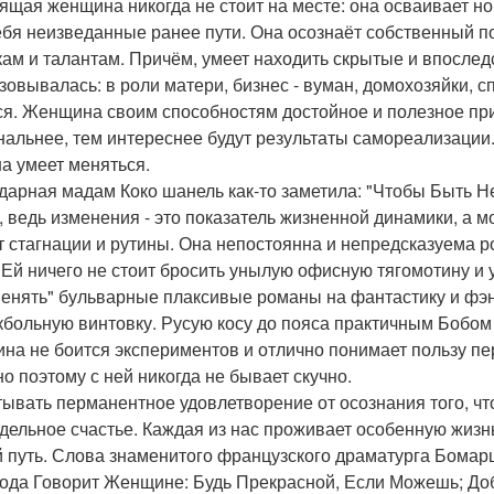
ящая женщина никогда не стоит на месте: она осваивает но
ебя неизведанные ранее пути. Она осознаёт собственный п
кам и талантам. Причём, умеет находить скрытые и впоследс
зовывалась: в роли матери, бизнес - вуман, домохозяйки, спо
ся. Женщина своим способностям достойное и полезное пр
нальнее, тем интереснее будут результаты самореализации
на умеет меняться.
дарная мадам Коко шанель как-то заметила: "Чтобы Быть 
, ведь изменения - это показатель жизненной динамики, а м
т стагнации и рутины. Она непостоянна и непредсказуема ро
 Ей ничего не стоит бросить унылую офисную тягомотину и
енять" бульварные плаксивые романы на фантастику и фэнт
кбольную винтовку. Русую косу до пояса практичным Бобом
на не боится экспериментов и отлично понимает пользу пер
о поэтому с ней никогда не бывает скучно.
ывать перманентное удовлетворение от осознания того, что
дельное счастье. Каждая из нас проживает особенную жизнь
й путь. Слова знаменитого французского драматурга Бомарш
ода Говорит Женщине: Будь Прекрасной, Если Можешь; Доб