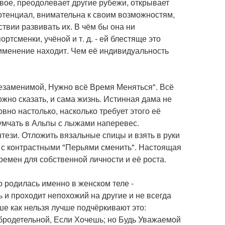
вое, преодолевает другие рубежи, открывает
отенциал, внимательна к своим возможностям,
твии развивать их. В чём бы она ни
ртсменки, учёной и т. д. - ей блестяще это
именение находит. Чем её индивидуальность
.
Незаменимой, Нужно всё Время Меняться". Всё
ожно сказать, и сама жизнь. Истинная дама не
вно настолько, насколько требует этого её
 умчать в Альпы с лыжами наперевес.
ези. Отложить вязальные спицы и взять в руки
 с контрастными "Перьями сменить". Настоящая
емен для собственной личности и её роста.
 родилась именно в женском теле -
 и проходит непохожий на другие и не всегда
е как нельзя лучше подчёркивают это:
родетельной, Если Хочешь; но Будь Уважаемой