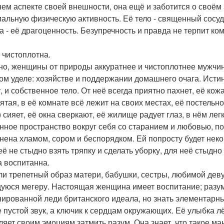
ем аспекте своей внешности, она ещё и заботится о своём 
альную физическую активность. Её тело - священный сосу
а - её драгоценность. Безупречность и правда не терпит ко
а чистоплотна.
но, женщины от природы аккуратнее и чистоплотнее мужчин.
ом уделе: хозяйстве и поддержании домашнего очага. Исти
, и собственное тело. От неё всегда приятно пахнет, её ко
мятая, в её комнате всё лежит на своих местах, её постельно
) сияет, её окна сверкают, её жилище радует глаз, в нём 
нное пространство вокруг себя со старанием и любовью, п
нена хламом, сором и беспорядком. Ей попросту будет нек
ё не стыдно взять тряпку и сделать уборку, для неё стыдно 
на воспитанна.
ли трепетный образ матери, бабушки, сестры, любимой дев
уюся мегеру. Настоящая женщина имеет воспитание; разуме
ированной леди британского идеала, но знать элементарны
е пустой звук, а ключик к сердцам окружающих. Её улыбка л
ляет своим эмоциям затмить разум. Она знает, что такое м