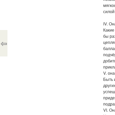
мягко
силой
IV. Он
Какие
бы ра
⇦
цепля
балла
подчё
добит
прикл
V. он
Быть 
други
успеш
приде
подра
VI. О