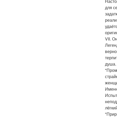
Насто
для с
задат
реали
удаёт
ориги
VII. О
Леген
верно
терпи
душа.
"Пром
страй
женщи
Именн
Испыт
непод
лёгки
"Прир