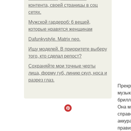
контента, своей страницы в соц
сетях.
Мужской гардероб: 6 вещей,
которые нравятся женщинам
Dafunkystyle. Matrix neo.
Ищу моделей. В приоритете выберу
того, кто сделал репост?
Сохраняйте мои точные черты
лица, форму губ, линию скул, носа и
разрез глаз.
Прекр
музык
брилл
Она м
справ
аккур
прави