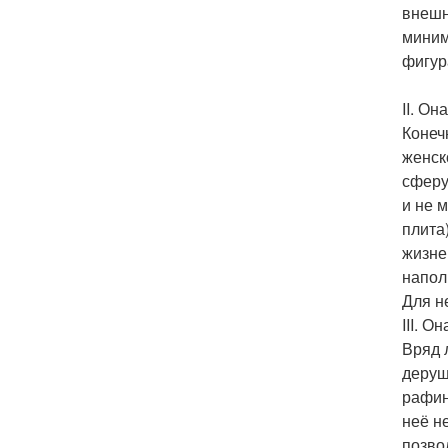
внешн
миним
фигур
II. Он
Конеч
женск
сферу
и не 
плита
жизне
напол
Для не
III. О
Вряд 
дерущ
рафин
неё н
позво