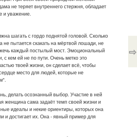
дама не теряет внутреннего стержня, обладает
е и уважение.
жна шагать с гордо поднятой головой. Сколько
на не пытается скакать на мёртвой лошади, не
⇨
 сжечь каждый постылый мост. Эмоциональный
 с кем ей не по пути. Очень метко это
астью твоей жизни, он сделает всё, чтобы
сердце место для людей, которые не
м".
ь, делать осознанный выбор. Участие в ней
я женщина сама задаёт темп своей жизни и
нные идеалы и некие ориентиры, которых она
и и достигает их. Она - явный пример для