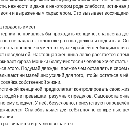
сти, нежности и даже в некотором роде слабости, истинная 
 воли и выраженным характером. Это вызывает восхищени
а гордость имеет.
 тернии не пришлось бы проходить женщине, она всегда дол
з она не падала, столько же раз она должна и подняться. О
ется за прошлое и умеет в случае крайней необходимости
ст неведом ей. Настоящая женщина легко расстаётся с теми,
ркивает фраза Моники беллуччи: "если человек хочет стать ч
ься этого. Подумай дважды, прежде чем оставлять в своём 
адывают ни малейших усилий для того, чтобы остаться в нё
а хозяйка собственной жизни.
истинной женщиной предполагает контролировать свою жизн
х людей не превышает разумных пределов. Самодостаточна
но ему следует. У неё, безусловно, присутствуют определё
рживается. Она обозначает для себя вполне конкретные цел
жания.
на развивается и реализовывается.