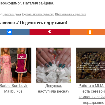
 Необходимо". Наталия зайцева.
и:
Прически дома
,
Сделать макияж прическу
,
Образ макияж и прическа
авилось? Поделитесь с друзьями!
Barbie Sun Lovin
Девушки,
Работа в MLM, 
Malibu 70s.
наступила весна?
есть сетевой
компании сейч
неразрывно