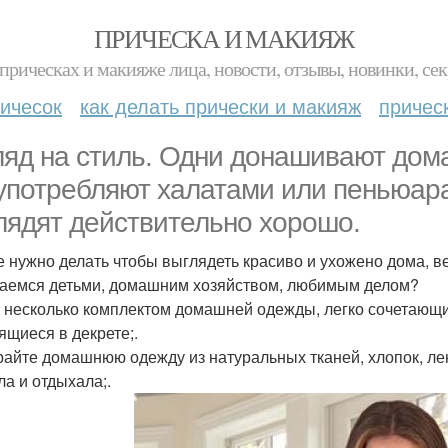
ПРИЧЕСКА И МАКИЯЖ
прическах и макияже лица, новости, отзывы, новинки, сек
ичесок
как делать прически и макияж
причес
ляд на стиль. Одни донашивают дом
употребляют халатами или пеньюар
лядят действительно хорошо.
е нужно делать чтобы выглядеть красиво и ухожено дома, в
аемся детьми, домашним хозяйством, любимым делом?
 несколько комплектом домашней одежды, легко сочетающи
ящиеся в декрете;.
айте домашнюю одежду из натуральных тканей, хлопок, лен,
а и отдыхала;.