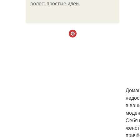
волос: простые идеи.
Домаш
недос
в ваш
моден
Себя 
женст
причё