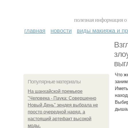
полезная информация о 
главная
новости
виды макияжа и пр
Взг
зло
выг
Что ж
заним
Популярные материалы
Иметь
На шанхайской премьере
наход
"Человека - Паука: Совершенно
Выбир
Новый День" зендея выбрала не
дышал
просто очередной наряд, а
настоящий артефакт высокой
моды.