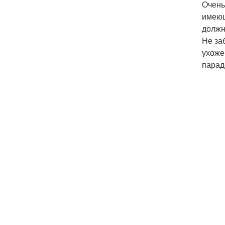
Очень
имеющ
должн
Не за
ухоже
парад