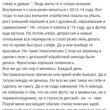
гляжу и думаю: ". Ведь жила то я только внешне.
Внутренне я стала резко меняться с 2013-14 года. Вот
тогда то как раз внешняя атрибутика пошла на убыль,
рост внешний перешел в рост духовный, образование и
самокопание". Не, татухи я набила в '14 году, да и фотки
еще мутила. Но потом учеба, депрессия и новые
отношения все перекрыли и стало резко лень делать
что-то кроме быстрых сэлфи. Да и они вообще то
красивые. Но таких тематических Сэтов на зеркалку в
одном стиле с дотошной обработкой некогда было
делать. Фронталка хорошая появилась.
Все же до сих пор я меняюсь. Каждый день.
Экстравагантные прически или яркий мэйк бывают. Да и
татухи никуда не денешь. Но все же уже такое на себе я
сделать не смогу. Да и не надо наверное. Но я никогда
не пожалею о том, что на этих фото: ни о моментах, ни о
перевоплощениях, ни о глупости детской - ни - о - чем.
Порой меня восхищает обилие стилистических идей,
которые были в голове и тот факт, что по сути все это от