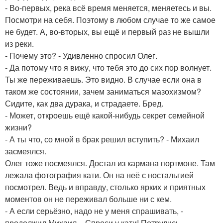
- Во-первых, река всё время меняется, меняетесь и вы.
Посмотри на себя. Поэтому в любом случае то же самое
не будет. А, во-вторых, вы ещё и первый раз не вышли
из реки.
- Почему это? - Удивленно спросил Олег.
- Да потому что я вижу, что тебя это до сих пор волнует.
Ты же переживаешь. Это видно. В случае если она в
таком же состоянии, зачем заниматься мазохизмом?
Сидите, как два дурака, и страдаете. Бред.
- Может, откроешь ещё какой-нибудь секрет семейной
жизни?
- А ты что, со мной в брак решил вступить? - Михаил
засмеялся.
Олег тоже посмеялся. Достал из кармана портмоне. Там
лежала фотография кати. Он на неё с ностальгией
посмотрел. Ведь и вправду, столько ярких и приятных
моментов он не переживал больше ни с кем.
- А если серьёзно, надо не у меня спрашивать, -
продолжил Михаил. - Спроси у кати! Потрудись