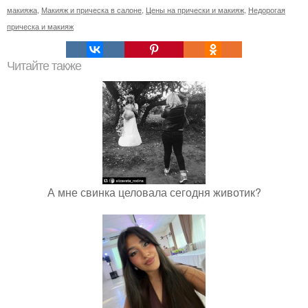
макияжа
,
Макияж и прическа в салоне
,
Цены на прически и макияж
,
Недорогая
прическа и макияж
Читайте также
А мне свинка целовала сегодня животик?