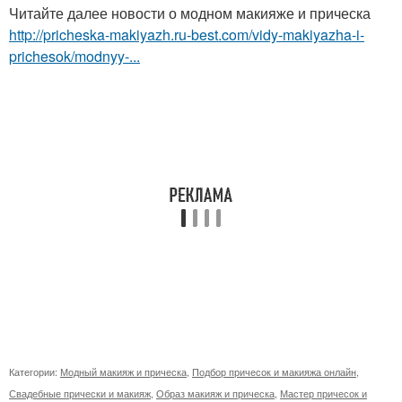
Читайте далее новости о модном макияже и прическа
http://pricheska-makiyazh.ru-best.com/vidy-makiyazha-i-
prichesok/modnyy-...
Категории:
Модный макияж и прическа
,
Подбор причесок и макияжа онлайн
,
Свадебные прически и макияж
,
Образ макияж и прическа
,
Мастер причесок и