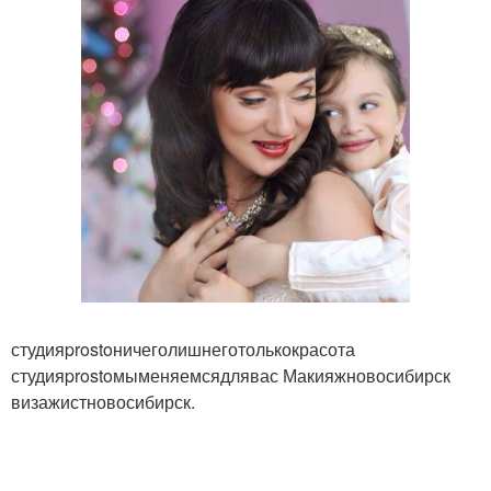
студияprostoничеголишнеготолькокрасота
студияprostoмыменяемсядлявас Макияжновосибирск
визажистновосибирск.