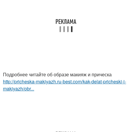
Подробнее читайте об образе макияж и прическа
http://pricheska-makiyazh.ru-best.com/kak-delat-pricheski-i-
makiyazh/obr...