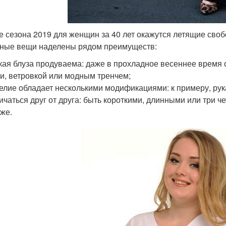
е сезона 2019 для женщин за 40 лет окажутся летящие своб
ные вещи наделены рядом преимуществ:
кая блуза продуваема: даже в прохладное весеннее время о
и, ветровкой или модным тренчем;
елие обладает несколькими модификациями: к примеру, рука
ичаться друг от друга: быть короткими, длинными или три 
оже.