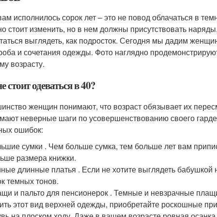
вам исполнилось сорок лет – это не повод облачаться в те
но стоит изменить, но в нем должны присутствовать наряды,
таться выглядеть, как подросток. Сегодня мы дадим женщи
роба и сочетания одежды. Фото наглядно продемонстрирую
му возрасту.
е стоит одеваться в 40?
инство женщин понимают, что возраст обязывает их пересм
мают неверные шаги по усовершенствованию своего гардер
ных ошибок:
ьшие сумки . Чем больше сумка, тем больше лет вам припи
ьше размера книжки.
ные длинные платья . Если не хотите выглядеть бабушкой 
к темных тонов.
щи и пальто для пенсионерок . Темные и невзрачные плащи
ить этот вид верхней одежды, приобретайте роскошные пр
вь на плоском ходу. Даже в вашем возрасте ровная осанка 