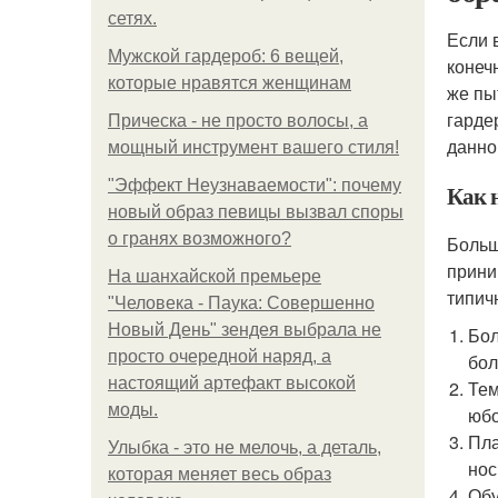
сетях.
Если 
Мужской гардероб: 6 вещей,
конеч
которые нравятся женщинам
же пы
гарде
Прическа - не просто волосы, а
данно
мощный инструмент вашего стиля!
"Эффект Неузнаваемости": почему
Как н
новый образ певицы вызвал споры
о гранях возможного?
Больш
прини
На шанхайской премьере
типич
"Человека - Паука: Совершенно
Новый День" зендея выбрала не
Бол
просто очередной наряд, а
бол
настоящий артефакт высокой
Тем
моды.
юбо
Пла
Улыбка - это не мелочь, а деталь,
нос
которая меняет весь образ
Обу