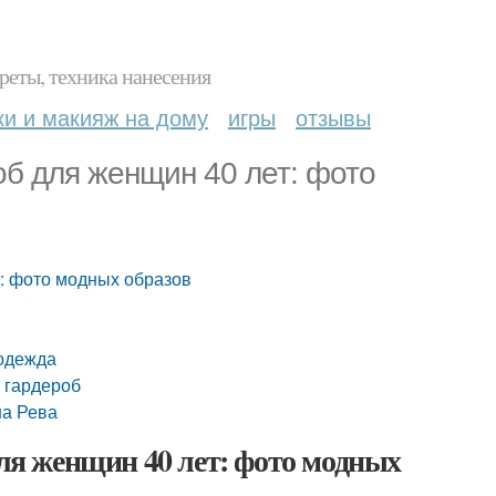
реты, техника нанесения
ки и макияж на дому
игры
отзывы
об для женщин 40 лет: фото
т: фото модных образов
 одежда
 гардероб
на Рева
для женщин 40 лет: фото модных