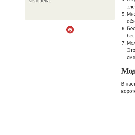
человека.
эле
Мно
обх
Бес
бес
Мол
Это
см
Мод
В нас
ворот