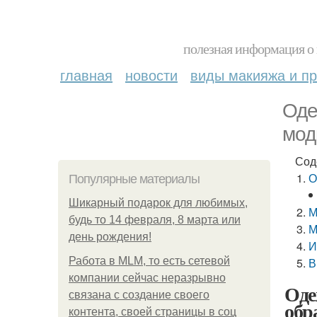
полезная информация о 
главная
новости
виды макияжа и пр
Оде
мод
Сод
О
Популярные материалы
Шикарный подарок для любимых,
М
будь то 14 февраля, 8 марта или
М
день рождения!
И
Работа в MLM, то есть сетевой
В
компании сейчас неразрывно
Оде
связана с создание своего
обр
контента, своей страницы в соц