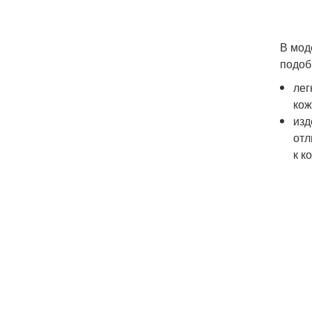
В мод
подоб
лег
кож
изд
отл
к к