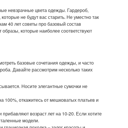
мные невзрачные цвета одежды. Гардероб,
 которые не будут вас старить. Не уместно так
нам 40 лет советы про базовый состав
т образы, которые наиболее соответствуют
отреть базовые сочетания одежды, и часто
оба. Давайте рассмотрим несколько таких
сывается. Носите элегантные сумочки не
на 100%, откажитесь от мешковатых платьев и
 прибавляют возраст лет на 10-20. Если хотите
италенные модели.
и грациозная походка – залог красоты и