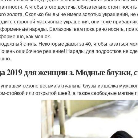
гантности. А чтобы этого достичь, обязательно стоит носит
го золота. Сколько бы вы не имели золотых украшений, не с
одите стороной массивные украшения, они тоже прибавляют
форменные наряды. Балахоны вам пока рано носить, поэтом
форменно, как мешок.
одежный стиль. Некоторые дамы за 40, чтобы казаться мо
 очень ошибочное решение! Наряды для подростков не сдел
ешно.
а 2019 для женщин з. Модные блузки, 
тупившем сезоне весьма актуальны блузы из шелка мужского
ом-стойкой или открытой шеей, а также свободные мягкие пу