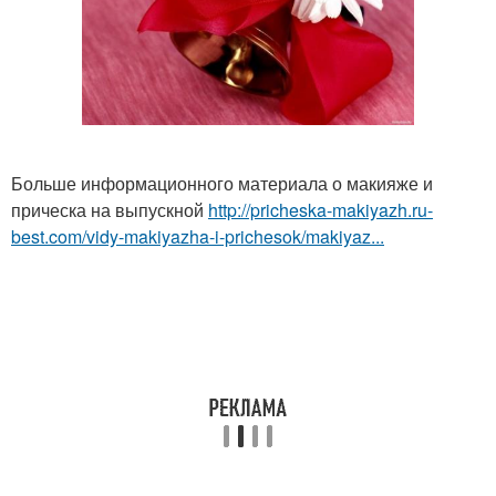
Больше информационного материала о макияже и
прическа на выпускной
http://pricheska-makiyazh.ru-
best.com/vidy-makiyazha-i-prichesok/makiyaz...