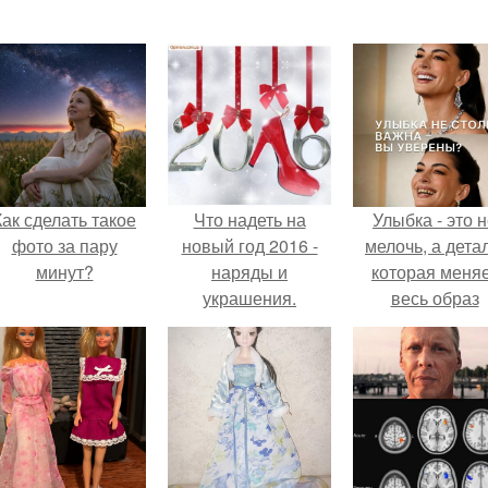
Как сделать такое
Что надеть на
Улыбка - это 
фото за пару
новый год 2016 -
мелочь, а детал
минут?
наряды и
которая меня
украшения.
весь образ
человека.