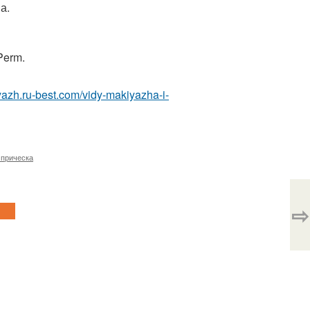
а.
Perm.
yazh.ru-best.com/vidy-makiyazha-i-
 прическа
⇨