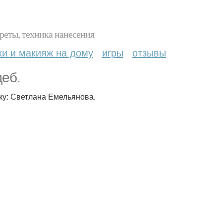
реты, техника нанесения
ки и макияж на дому
игры
отзывы
деб.
ку: Светлана Емельянова.