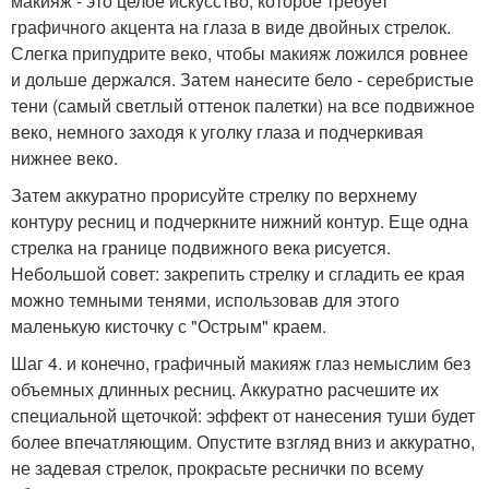
макияж - это целое искусство, которое требует
графичного акцента на глаза в виде двойных стрелок.
Слегка припудрите веко, чтобы макияж ложился ровнее
и дольше держался. Затем нанесите бело - серебристые
тени (самый светлый оттенок палетки) на все подвижное
веко, немного заходя к уголку глаза и подчеркивая
нижнее веко.
Затем аккуратно прорисуйте стрелку по верхнему
контуру ресниц и подчеркните нижний контур. Еще одна
стрелка на границе подвижного века рисуется.
Небольшой совет: закрепить стрелку и сгладить ее края
можно темными тенями, использовав для этого
маленькую кисточку с "Острым" краем.
Шаг 4. и конечно, графичный макияж глаз немыслим без
объемных длинных ресниц. Аккуратно расчешите их
специальной щеточкой: эффект от нанесения туши будет
более впечатляющим. Опустите взгляд вниз и аккуратно,
не задевая стрелок, прокрасьте реснички по всему