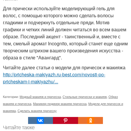
Для прически используйте моделирующий гель для
волос, с помощью которого можно сделать волосы
гладкими и подчеркнуть отдельные пряди. Мотив
графики и четких линий должен читаться во всем вашем
образе. Последний акцент - таинственный и, вместе с
тем, смелый аромат Incognito, который станет еще одним
творческим штрихом вашего произведения искусства -
образа в стиле "Авангард".
Читайте далее статьи о модели для причесок и макияжа
http://pricheska-makiyazh.ru-best.com/novosti-po-
pricheskam-i-makiyazhu/...
Категории:
Модный макияж и прическа
,
Стильные прически и макияж
,
Образ
макияж и прическа
,
Маникюр педикюр макияж прическа
,
Модели для причесок и
макияжа
,
Сделать макияж прическу
Читайте также