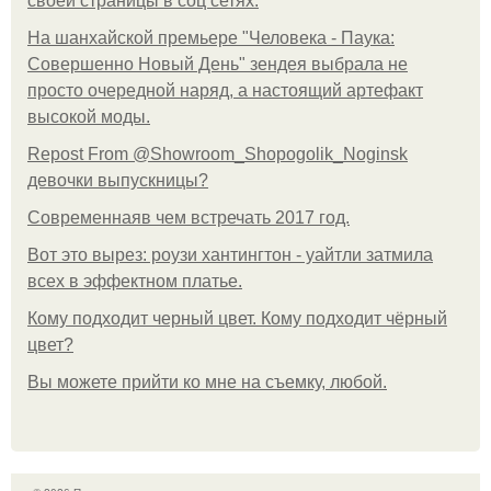
своей страницы в соц сетях.
На шанхайской премьере "Человека - Паука:
Совершенно Новый День" зендея выбрала не
просто очередной наряд, а настоящий артефакт
высокой моды.
Repost From @Showroom_Shopogolik_Noginsk
девочки выпускницы?
Современнаяв чем встречать 2017 год.
Вот это вырез: роузи хантингтон - уайтли затмила
всех в эффектном платьe.
Кому подходит черный цвет. Кому подходит чёрный
цвет?
Вы можете прийти ко мне на съемку, любой.