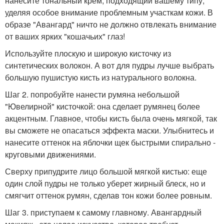
нанесите тональный крем, подходящий вашему типу,
уделяя особое внимание проблемным участкам кожи. В
образе "Авангард" ничто не должно отвлекать внимание
от ваших ярких "кошачьих" глаз!
Используйте плоскую и широкую кисточку из
синтетических волокон. А вот для пудры лучше выбрать
большую пушистую кисть из натурального волокна.
Шаг 2. попробуйте нанести румяна небольшой
"Ювелирной" кисточкой: она сделает румянец более
акцентным. Главное, чтобы кисть была очень мягкой, так
вы сможете не опасаться эффекта маски. Улыбнитесь и
нанесите оттенок на яблочки щек быстрыми спирально -
круговыми движениями.
Сверху припудрите лицо большой мягкой кистью: еще
один слой пудры не только уберет жирный блеск, но и
смягчит оттенок румян, сделав тон кожи более ровным.
Шаг 3. приступаем к самому главному. Авангардный