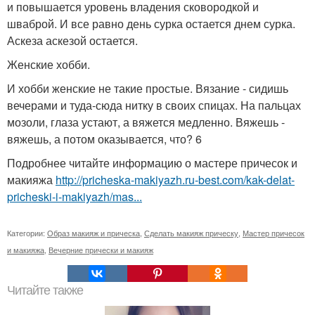
и повышается уровень владения сковородкой и
шваброй. И все равно день сурка остается днем сурка.
Аскеза аскезой остается.
Женские хобби.
И хобби женские не такие простые. Вязание - сидишь
вечерами и туда-сюда нитку в своих спицах. На пальцах
мозоли, глаза устают, а вяжется медленно. Вяжешь -
вяжешь, а потом оказывается, что? 6
Подробнее читайте информацию о мастере причесок и
макияжа
http://pricheska-makiyazh.ru-best.com/kak-delat-
pricheski-i-makiyazh/mas...
Категории:
Образ макияж и прическа
,
Сделать макияж прическу
,
Мастер причесок
и макияжа
,
Вечерние прически и макияж
Читайте также