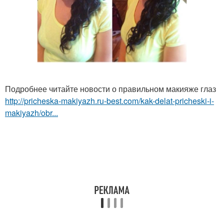
Подробнее читайте новости о правильном макияже глаз
http://pricheska-makiyazh.ru-best.com/kak-delat-pricheski-i-
makiyazh/obr...